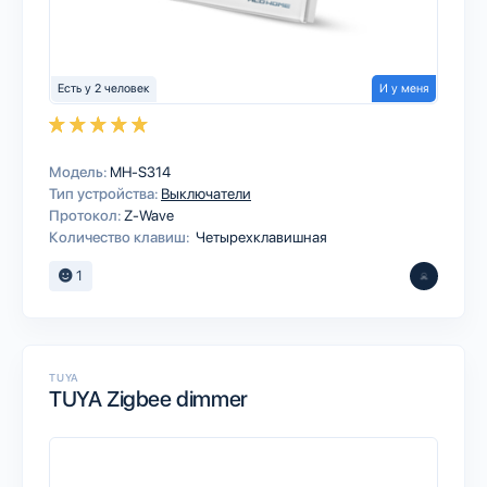
Есть у 2 человек
И у меня
Модель:
MH-S314
Тип устройства:
Выключатели
Протокол:
Z-Wave
Количество клавиш:
Четырехклавишная
1
TUYA
TUYA Zigbee dimmer