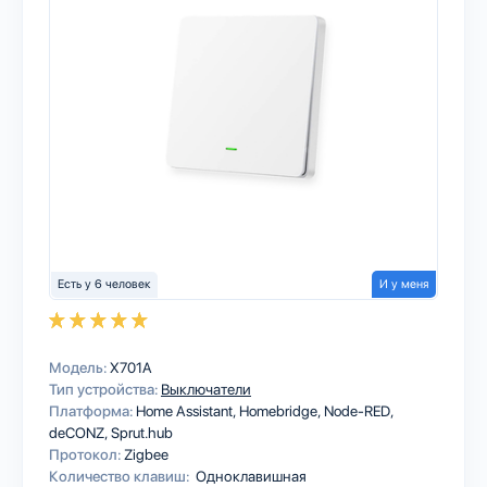
Есть у 6 человек
И у меня
Модель:
X701A
Тип устройства:
Выключатели
Платформа:
Home Assistant
Homebridge
Node-RED
deCONZ
Sprut.hub
Протокол:
Zigbee
Количество клавиш:
Одноклавишная