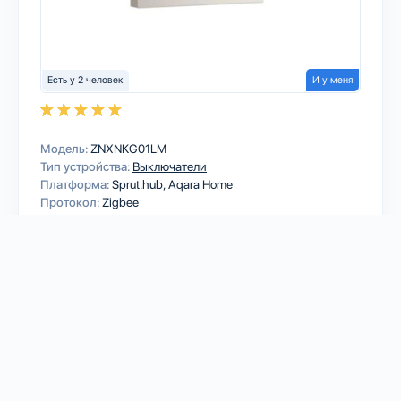
Есть у 2 человек
И у меня
Модель:
ZNXNKG01LM
Тип устройства:
Выключатели
Платформа:
Sprut.hub
Aqara Home
Протокол:
Zigbee
Количество клавиш:
Реостат
1
RYRA
Tuya Smart Zigbee Fingerbot