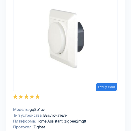
Есть у меня
Модель:
gq8b1uv
Тип устройства:
Выключатели
Платформа:
Home Assistant
zigbee2mqtt
Протокол:
Zigbee