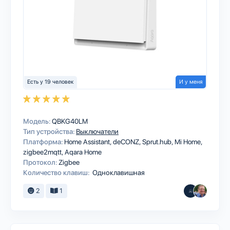
Есть у 19 человек
И у меня
Модель:
QBKG40LM
Тип устройства:
Выключатели
Платформа:
Home Assistant
deCONZ
Sprut.hub
Mi Home
zigbee2mqtt
Aqara Home
Протокол:
Zigbee
Количество клавиш:
Одноклавишная
2
1