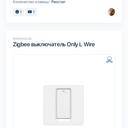
Количество клавиш:
Реостат
1
1
MOESHOUSE
Zigbee выключатель Only L Wire