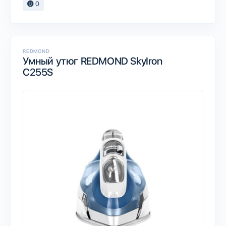
0
REDMOND
Умный утюг REDMOND SkyIron
C255S