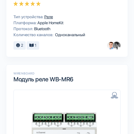
Тип устройства:
Реле
Платформа:
Apple HomeKit
Протокол:
Bluetooth
Количество каналов:
Одноканальный
2
1
WIRENBOARD
Модуль реле WB-MR6