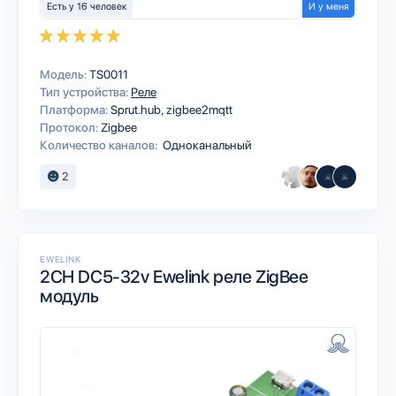
Есть у 16 человек
И у меня
Модель:
TS0011
Тип устройства:
Реле
Платформа:
Sprut.hub
zigbee2mqtt
Протокол:
Zigbee
Количество каналов:
Одноканальный
2
EWELINK
2CH DC5-32v Ewelink реле ZigBee
модуль