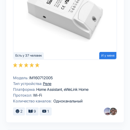
Есть у 37 человек
И у меня
Модель:
IM160712005
Тип устройства:
Реле
Платформа:
Home Assistant
eWeLink Home
Протокол:
Wi-Fi
Количество каналов:
Одноканальный
2
9
1