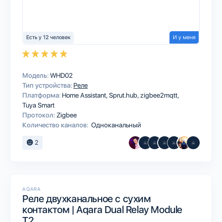
Есть у 12 человек
И у меня
Модель:
WHD02
Тип устройства:
Реле
Платформа:
Home Assistant
Sprut.hub
zigbee2mqtt
Tuya Smart
Протокол:
Zigbee
Количество каналов:
Одноканальный
2
AQARA
Реле двухканальное с сухим
контактом | Aqara Dual Relay Module
T2