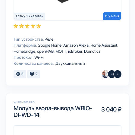
Есть у 16 человек
И у меня
Тип устройства:
Реле
Платформа:
Google Home
Amazon Alexa
Home Assistant
Homebridge
openHAB
MQTT
ioBroker
Domoticz
Протокол:
Wi-Fi
Количество каналов:
Двухканальный
3
2
WIRENBOARD
Модуль ввода-вывода WBIO-
3 040 ₽
DI-WD-14