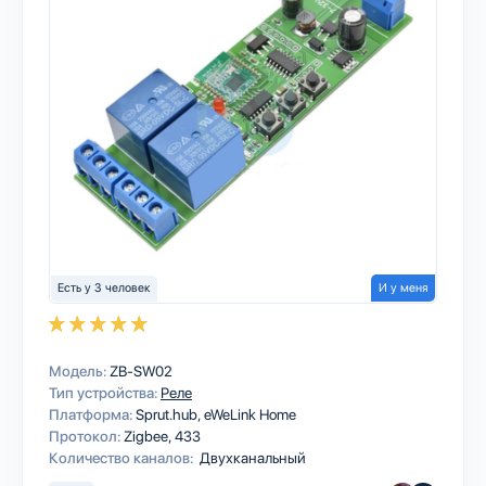
Есть у 3 человек
И у меня
Модель:
ZB-SW02
Тип устройства:
Реле
Платформа:
Sprut.hub
eWeLink Home
Протокол:
Zigbee
433
Количество каналов:
Двухканальный