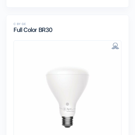
C BY GE
Full Color BR30