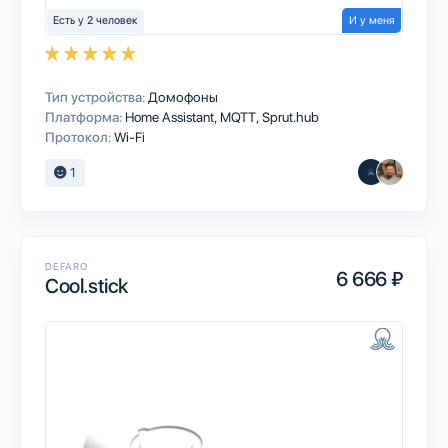
Есть у 2 человек
И у меня
Тип устройства:
Домофоны
Платформа:
Home Assistant
MQTT
Sprut.hub
Протокол:
Wi-Fi
1
DEFARO
6 666 ₽
Cool.stick