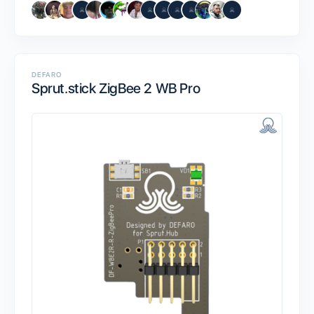
DEFARO
Sprut.stick ZigBee 2 WB Pro