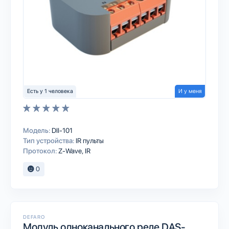
Есть у 1 человека
И у меня
Модель:
DII-101
Тип устройства:
IR пульты
Протокол:
Z-Wave
IR
0
DEFARO
Модуль одноканального реле DAS-