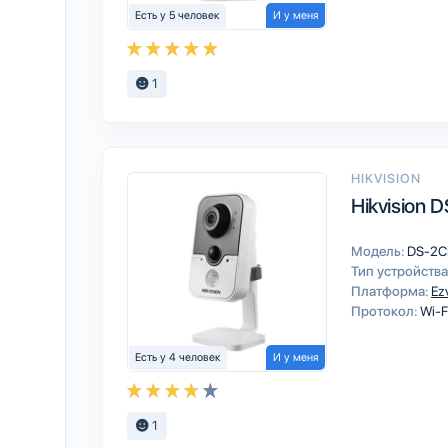
Есть у 5 человек
И у меня
1
HIKVISION
Hikvision
Модель:
DS-2C
Тип устройства
Платформа:
Ez
Протокол:
Wi-F
Есть у 4 человек
И у меня
1