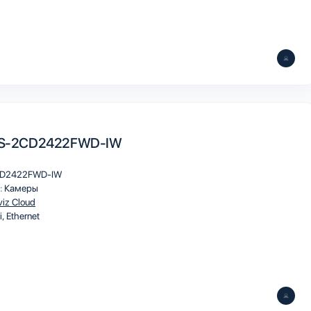
 DS-2CD2422FWD-IW
D2422FWD-IW
:
Камеры
viz Cloud
i
Ethernet