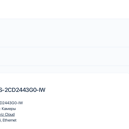
 DS-2CD2443G0-IW
D2443G0-IW
:
Камеры
viz Cloud
i
Ethernet