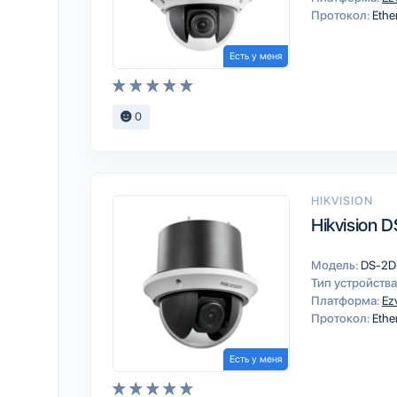
Протокол:
Ethe
Есть у меня
0
HIKVISION
Hikvision
Модель:
DS-2D
Тип устройства
Платформа:
Ez
Протокол:
Ethe
Есть у меня