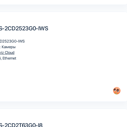
 DS-2CD2523G0-IWS
D2523G0-IWS
:
Камеры
viz Cloud
i
Ethernet
 DS-2CD2T63G0-I8