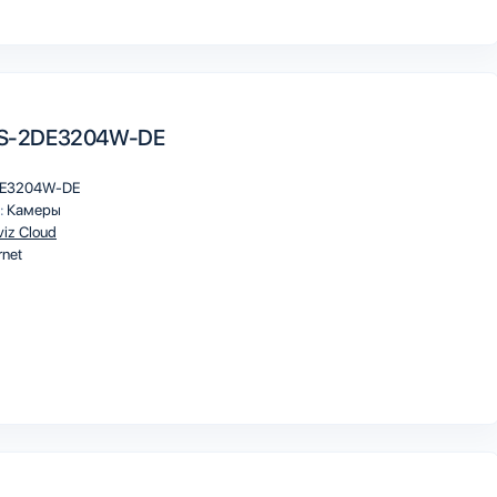
 DS-2DE3204W-DE
E3204W-DE
:
Камеры
viz Cloud
rnet