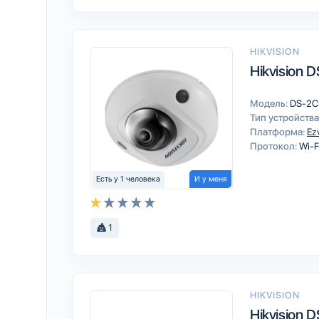
HIKVISION
Hikvision
Модель:
DS-2C
Тип устройства
Платформа:
Ez
Протокол:
Wi-F
Есть у 1 человека
И у меня
1
HIKVISION
Hikvision