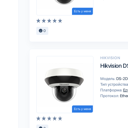
Есть у меня
0
HIKVISION
Hikvision
Модель:
DS-2D
Тип устройства
Платформа:
Ez
Протокол:
Ethe
Есть у меня