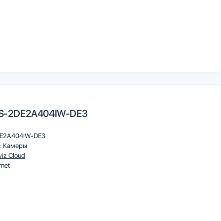
 DS-2DE2A404IW-DE3
E2A404IW-DE3
:
Камеры
viz Cloud
rnet