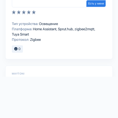
Есть у меня
Тип устройства:
Освещение
Платформа:
Home Assistant
Sprut.hub
zigbee2mqtt
Tuya Smart
Протокол:
Zigbee
0
MAYTONI
Источник тока Zigbee 250-700 mA
Maytoni 771004-56472