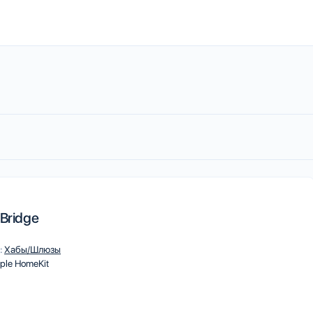
 Bridge
:
Хабы/Шлюзы
ple HomeKit