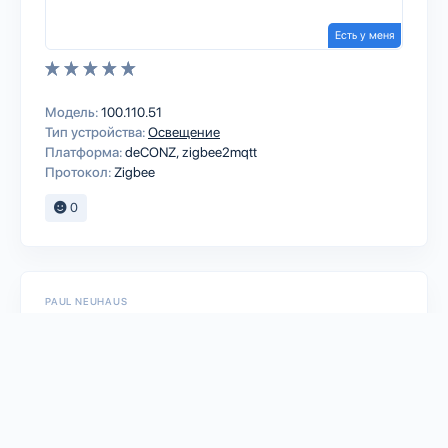
Есть у меня
Модель:
100.110.51
Тип устройства:
Освещение
Платформа:
deCONZ
zigbee2mqtt
Протокол:
Zigbee
0
PAUL NEUHAUS
Paul Neuhaus Q-VIDAL RGBW ceiling
lamp