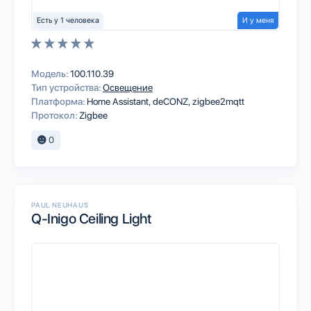
Есть у 1 человека
И у меня
Модель:
100.110.39
Тип устройства:
Освещение
Платформа:
Home Assistant
deCONZ
zigbee2mqtt
Протокол:
Zigbee
0
PAUL NEUHAUS
Q-Inigo Ceiling Light