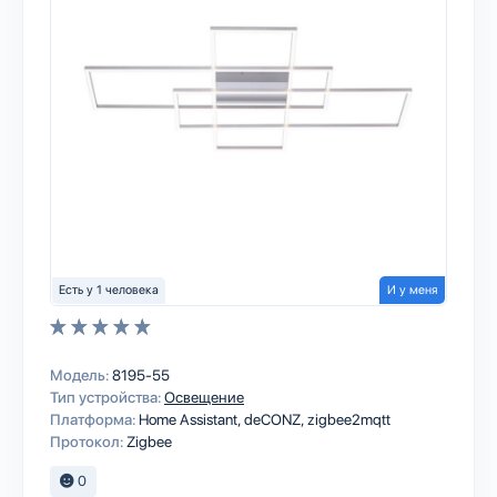
Есть у 1 человека
И у меня
Модель:
8195-55
Тип устройства:
Освещение
Платформа:
Home Assistant
deCONZ
zigbee2mqtt
Протокол:
Zigbee
0