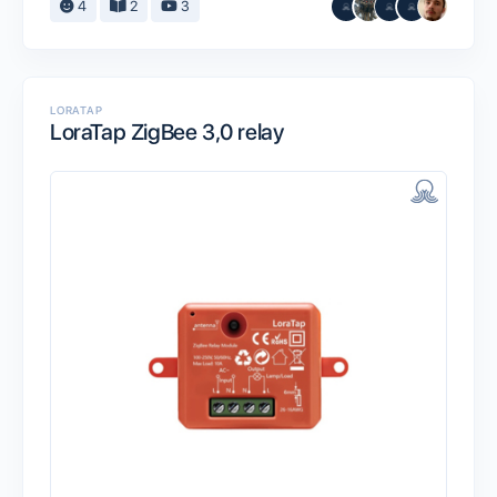
4
2
3
LORATAP
LoraTap ZigBee 3,0 relay