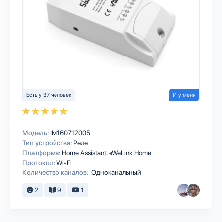
Есть у 37 человек
И у меня
Модель:
IM160712005
Тип устройства:
Реле
Платформа:
Home Assistant
eWeLink Home
Протокол:
Wi-Fi
Количество каналов:
Одноканальный
2
9
1