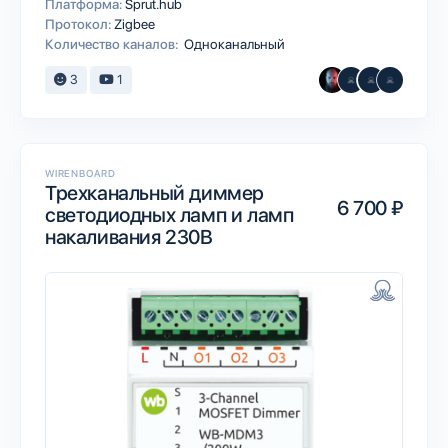
Платформа:
Sprut.hub
Протокол:
Zigbee
Количество каналов:
Одноканальный
3
1
WIRENBOARD
Трехканальный диммер
6 700 ₽
светодиодных ламп и ламп
накаливания 230В