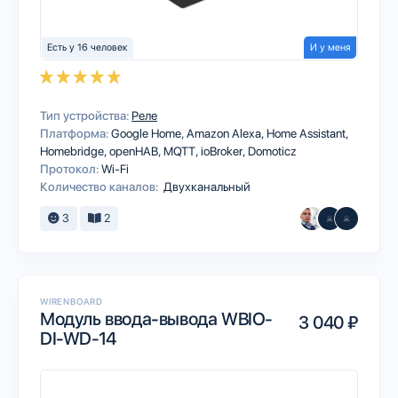
Есть у 16 человек
И у меня
Тип устройства:
Реле
Платформа:
Google Home
Amazon Alexa
Home Assistant
Homebridge
openHAB
MQTT
ioBroker
Domoticz
Протокол:
Wi-Fi
Количество каналов:
Двухканальный
3
2
WIRENBOARD
Модуль ввода-вывода WBIO-
3 040 ₽
DI-WD-14