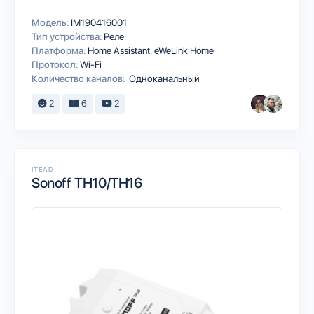
Модель:
IM190416001
Тип устройства:
Реле
Платформа:
Home Assistant
eWeLink Home
Протокол:
Wi-Fi
Количество каналов:
Одноканальный
2
6
2
ITEAD
Sonoff TH10/TH16