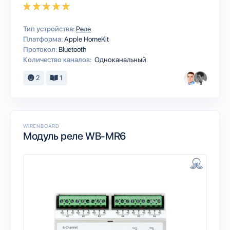
Тип устройства:
Реле
Платформа:
Apple HomeKit
Протокол:
Bluetooth
Количество каналов:
Одноканальный
2
1
WIRENBOARD
Модуль реле WB-MR6