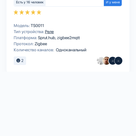
Есть у 16 человек
И у меня
Модель:
TS0011
Тип устройства:
Реле
Платформа:
Sprut.hub
zigbee2mqtt
Протокол:
Zigbee
Количество каналов:
Одноканальный
2
EWELINK
2CH DC5-32v Ewelink реле ZigBee
модуль