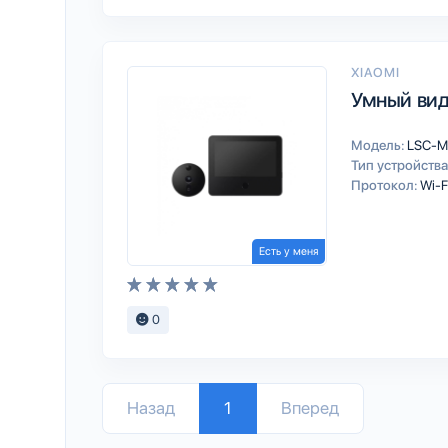
XIAOMI
Умный виде
Модель:
LSC-M
Тип устройства
Протокол:
Wi-F
Есть у меня
0
Назад
1
Вперед