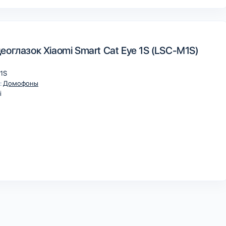
оглазок Xiaomi Smart Cat Eye 1S (LSC-M1S)
1S
:
Домофоны
i