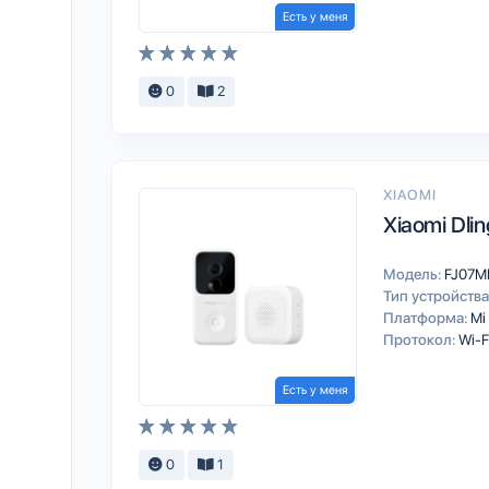
Есть у меня
0
2
XIAOMI
Xiaomi Dli
Модель:
FJ07M
Тип устройства
Платформа:
Mi
Протокол:
Wi-F
Есть у меня
0
1