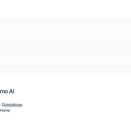
omo AI
:
Домофоны
 Home