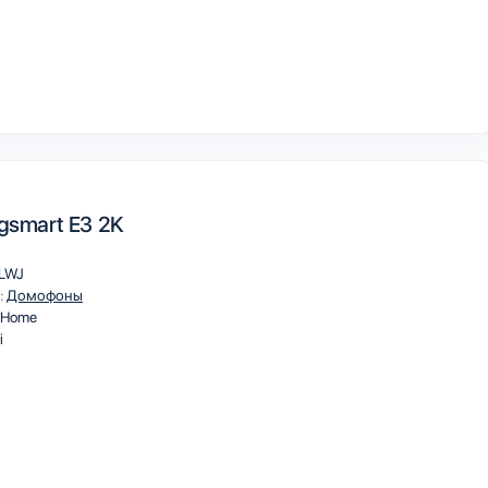
ngsmart E3 2K
LWJ
:
Домофоны
 Home
i