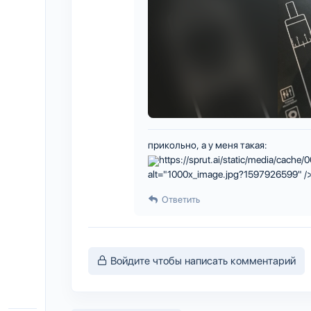
прикольно, а у меня такая:
https://sprut.ai/static/media/cac
alt="1000x_image.jpg?1597926599" /
Ответить
Войдите чтобы написать комментарий