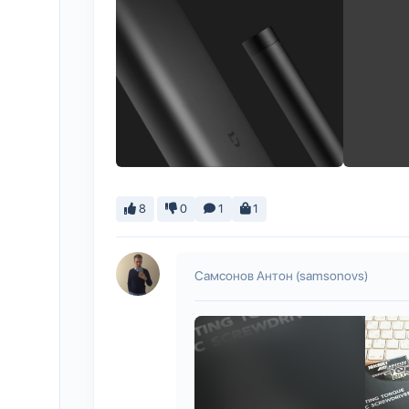
8
0
1
1
Самсонов Антон (samsonovs)