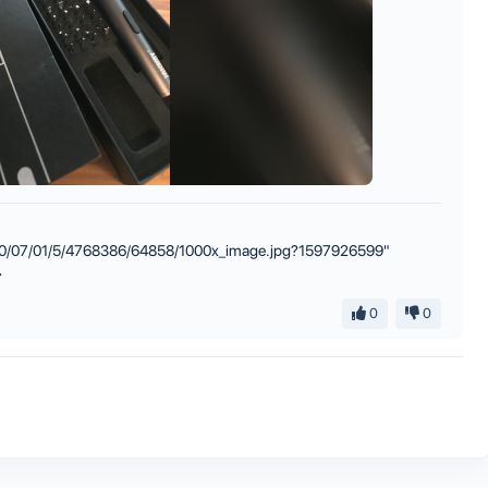
he/00/07/01/5/4768386/64858/1000x_image.jpg?1597926599"
>
0
0