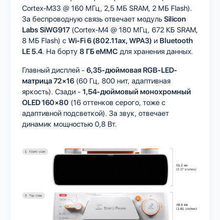
Cortex-M33 @ 160 МГц, 2,5 МБ SRAM, 2 МБ Flash).
За беспроводную связь отвечает модуль
Silicon
Labs SiWG917
(Cortex-M4 @ 180 МГц, 672 КБ SRAM,
8 МБ Flash) с
Wi-Fi 6 (802.11ax, WPA3)
и
Bluetooth
LE 5.4
. На борту
8 ГБ eMMC
для хранения данных.
Главный дисплей -
6,35-дюймовая RGB-LED-
матрица 72×16
(60 Гц, 800 нит, адаптивная
яркость). Сзади -
1,54-дюймовый монохромный
OLED 160×80
(16 оттенков серого, тоже с
адаптивной подсветкой). За звук, отвечает
динамик мощностью 0,8 Вт.