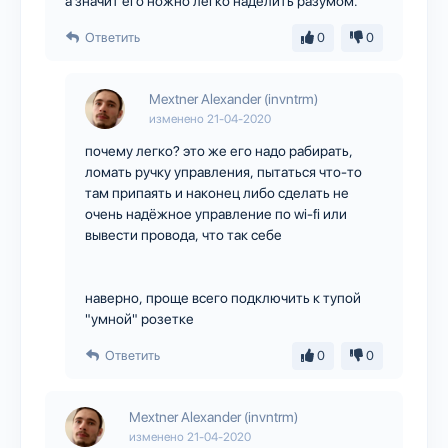
а значит его ножно легко наделить разумом.
Ответить
0
0
Mextner Alexander (invntrm)
изменено
21-04-2020
почему легко? это же его надо рабирать,
ломать ручку управления, пытаться что-то
там припаять и наконец либо сделать не
очень надёжное управление по wi-fi или
вывести провода, что так себе
наверно, проще всего подключить к тупой
"умной" розетке
Ответить
0
0
Mextner Alexander (invntrm)
изменено
21-04-2020