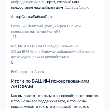
вибродатчик Aqara
- приз, который нам
предоставил наш добрый друг
Эдуард Салло
АвторСтатьяЛайковПриз
Батюшин Дмитрий
@red_ik
Aqara Hub или
полностью нативный HomeKit
117
NVIDIA SHIELD TV
Александр Сульженко
@Zver1978
Xiaomi Gateway добавляем в Domoticz,
активируем режим разработчика
5
Вибродатчик Aqara
Итоги по ВАШИМ пожертвованиям
АВТОРАМ
Как вы знаете, что только вы создаёте этот портал,
и только вы его поддерживаете, и только вы
поддерживаете тех, кто его создаёт вместе с