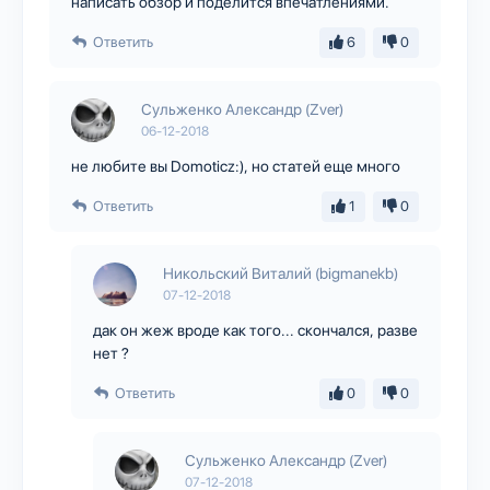
написать обзор и поделится впечатлениями.
Ответить
6
0
Сульженко Александр (Zver)
06-12-2018
не любите вы Domoticz:), но статей еще много
Ответить
1
0
Никольский Виталий (bigmanekb)
07-12-2018
дак он жеж вроде как того... скончался, разве
нет ?
Ответить
0
0
Сульженко Александр (Zver)
07-12-2018