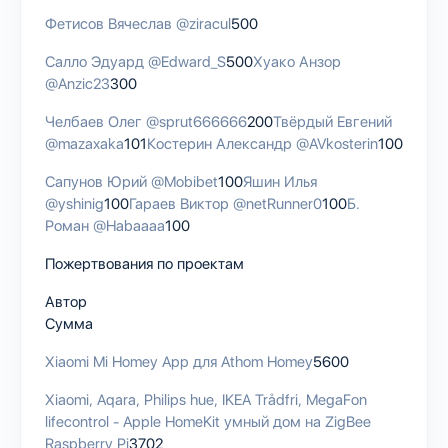
Фетисов Вячеслав
@ziracul
500
Салло Эдуард
@Edward_S
500
Хуако Анзор
@Anzic23
300
Челбаев Олег
@sprut666666
200
Твёрдый Евгений
@mazaxaka
101
Костерин Александр
@AVkosterin
100
Сапунов Юрий
@Mobibet
100
Яшин Илья
@yshinig
100
Гараев Виктор
@netRunner0
100
Б.
Роман
@Habaaaa
100
Пожертвования по проектам
Автор
Сумма
Xiaomi Mi Homey App для Athom Homey
5600
Xiaomi, Aqara, Philips hue, IKEA Trådfri, MegaFon
lifecontrol - Apple HomeKit умный дом на ZigBee
Raspberry Pi
3702