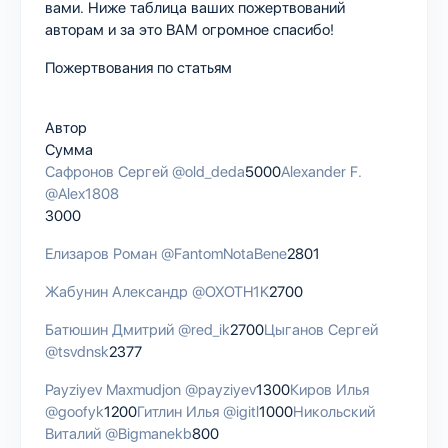
вами. Ниже таблица ваших пожертвований
авторам и за это ВАМ огромное спасибо!
Пожертвования по статьям
Автор
Сумма
Сафронов Сергей
@old_deda
5000
Alexander F.
@Alex1808
3000
Елизаров Роман
@FantomNotaBene
2801
Жабунин Александр
@OXOTH1K
2700
Батюшин Дмитрий
@red_ik
2700
Цыганов Сергей
@tsvdnsk
2377
Payziyev Maxmudjon
@payziyev
1300
Киров Илья
@goofyk
1200
Гитлин Илья
@igitl
1000
Никольский
Виталий
@Bigmanekb
800