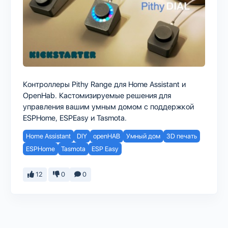
Контроллеры Pithy Range для Home Assistant и
OpenHab. Кастомизируемые решения для
управления вашим умным домом с поддержкой
ESPHome, ESPEasy и Tasmota.
Home Assistant
DIY
openHAB
Умный дом
3D печать
ESPHome
Tasmota
ESP Easy
12
0
0