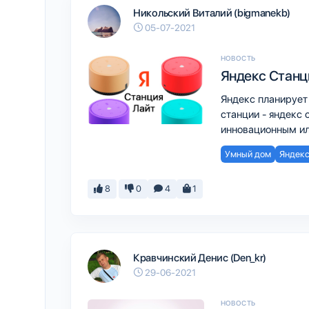
Никольский Виталий (bigmanekb)
05-07-2021
НОВОСТЬ
Яндекс Станц
Яндекс планирует
станции - яндекс 
инновационным ил
Умный дом
Яндекс
8
0
4
1
Кравчинский Денис (Den_kr)
29-06-2021
НОВОСТЬ