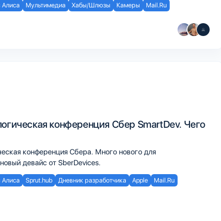
 Алиса
Мультимедиа
Хабы/Шлюзы
Камеры
Mail.Ru
логическая конференция Сбер SmartDev. Чего
ческая конференция Сбера. Много нового для
новый девайс от SberDevices.
 Алиса
Sprut.hub
Дневник разработчика
Apple
Mail.Ru