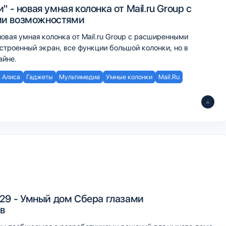
" - новая умная колонка от Mail.ru Group с
и возможностями
новая умная колонка от Mail.ru Group с расширенными
строенный экран, все функции большой колонки, но в
айне.
 Алиса
Гаджеты
Мультимедиа
Умные колонки
Mail.Ru
.29 - Умный дом Сбера глазами
в