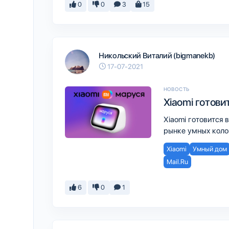
0
0
3
15
Никольский Виталий (bigmanekb)
17-07-2021
НОВОСТЬ
Xiaomi готов
Xiaomi готовится
рынке умных коло
Xiaomi
Умный дом
Mail.Ru
6
0
1