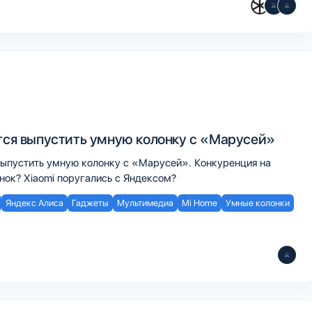
ится выпустить умную колонку с «Марусей»
 выпустить умную колонку с «Марусей». Конкуренция на
нок? Xiaomi поругались с Яндексом?
Яндекс Алиса
Гаджеты
Мультимедиа
Mi Home
Умные колонки