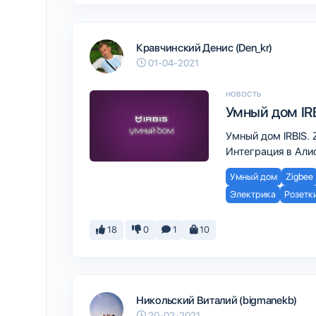
Кравчинский Денис (Den_kr)
01-04-2021
НОВОСТЬ
Умный дом IR
Умный дом IRBIS. 
Интеграция в Али
Умный дом
Zigbee
Электрика
Розетк
18
0
1
10
Никольский Виталий (bigmanekb)
20-02-2021