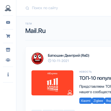
ТЕГИ
Mail.Ru
Батюшин Дмитрий (ReD)
10-11-2021
НОВОСТЬ
ТОП-10 популя
Представляем ТОП-
нашего сообществ
Xiaomi
Zigbee
Ян