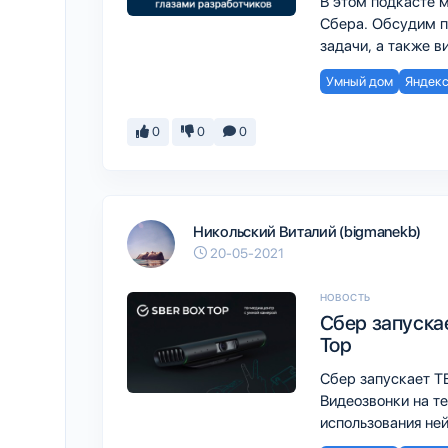
В этом подкасте 
Сбера. Обсудим п
задачи, а также в
Умный дом
Яндекс
0
0
0
Никольский Виталий (bigmanekb)
20-05-2021
НОВОСТЬ
Сбер запуска
Top
Сбер запускает Т
Видеозвонки на т
использования ней