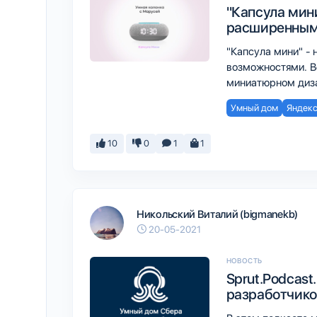
"Капсула мини
расширенным
"Капсула мини" - 
возможностями. В
миниатюрном диз
Умный дом
Яндекс
10
0
1
1
Никольский Виталий (bigmanekb)
20-05-2021
НОВОСТЬ
Sprut.Podcast
разработчико