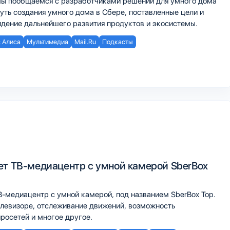
мы пообщаемся с разработчиками решений для умного дома
уть создания умного дома в Сбере, поставленные цели и
идение дальнейшего развития продуктов и экосистемы.
 Алиса
Мультимедиа
Mail.Ru
Подкасты
ет ТВ-медиацентр с умной камерой SberBox
В-медиацентр с умной камерой, под названием SberBox Top.
елевизоре, отслеживание движений, возможность
росетей и многое другое.