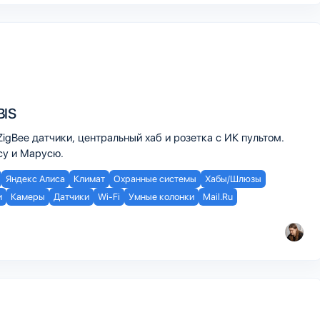
BIS
ZigBee датчики, центральный хаб и розетка с ИК пультом.
су и Марусю.
Яндекс Алиса
Климат
Охранные системы
Хабы/Шлюзы
и
Камеры
Датчики
Wi-Fi
Умные колонки
Mail.Ru