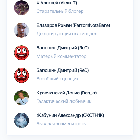
Х Алексей (AlexxIT)
Старательный блогер
Елизаров Роман (FantomNotaBene)
Дебютирующий плагинодел
Батюшин Дмитрий (ReD)
Матерый комментатор
Батюшин Дмитрий (ReD)
Всеобщий оценщик
Кравчинский Денис (Den_kr)
Галактический любимчик
Жабунин Александр (OXOTH1K)
Бывалая знаменитость