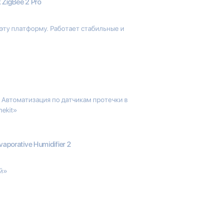
k ZigBee 2 Pro
 эту платформу. Работает стабильные и
 Автоматизация по датчикам протечки в
mekit»
aporative Humidifier 2
ый»