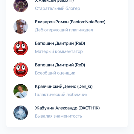
Х Алексей (AlexxIT)
Старательный блогер
Елизаров Роман (FantomNotaBene)
Дебютирующий плагинодел
Батюшин Дмитрий (ReD)
Матерый комментатор
Батюшин Дмитрий (ReD)
Всеобщий оценщик
Кравчинский Денис (Den_kr)
Галактический любимчик
Жабунин Александр (OXOTH1K)
Бывалая знаменитость