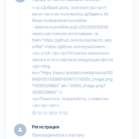
«<p>Добрый день, знатоки!</p><p>У
меня так и не получилось добавить Mi
Smart Antibacterial Humidifier
- deerma.humidifier.jsq5 (ZNJSQ01DEM)
через кастомную интеграцию <a
href="https://github.com/syssi/xiaomi_airp
urifier">https://github.com/syssi/xiaom...
</a> в HA.</p><p>Потратил несколько
часов в итоге картина следующая (фото)
</p><img
src="https://sprut.ai/static/media/cache/00/
94/91/5/11009814/84117/1000x_image.png
?1639329663" alt="1000x_image.png?
1639329663" />
<p>Помогите, пожалуйста, с советом.
</p><p></p>»
12-12-2021 17:22
Регистрация
Присоединился к порталу