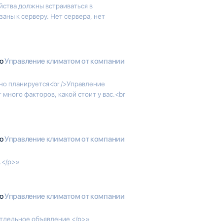
ойства должны встраиваться в
аны к серверу. Нет сервера, нет
io
Управление климатом от компании
но планируется<br />Управление
 много факторов, какой стоит у вас.<br
io
Управление климатом от компании
.</p>»
io
Управление климатом от компании
отдельное объявление </p>»