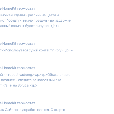
e HomeKit термостат
ы можем сделать различные цвета и
а (от 100 штук, иначе предельные издержки
танный вариант будет выпущен</p>»
e HomeKit термостат
p>Используется сухой контакт? <br /></p>»
e HomeKit термостат
й интерес! </strong></p><p>Объявление о
позднее - следите за новостями в<a
m</a> и на Sprut.ai </p>»
e HomeKit термостат
<p>Сайт пока дорабатывается. О старте