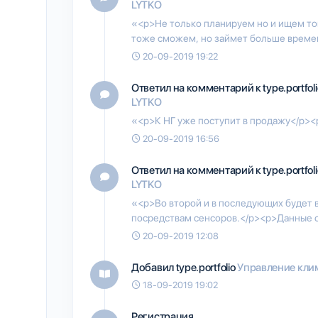
LYTKO
«<p>Не только планируем но и ищем тог
тоже сможем, но займет больше времен
20-09-2019 19:22
Ответил на комментарий к type.portfol
LYTKO
«<p>К НГ уже поступит в продажу</p><
20-09-2019 16:56
Ответил на комментарий к type.portfol
LYTKO
«<p>Во второй и в последующих будет
посредствам сенсоров.</p><p>Данные с
20-09-2019 12:08
Добавил type.portfolio
Управление кли
18-09-2019 19:02
Регистрация