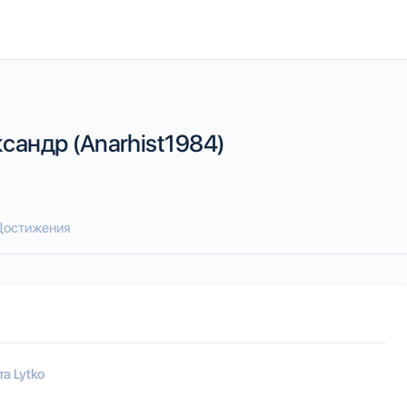
сандр (Anarhist1984)
Достижения
а Lytko