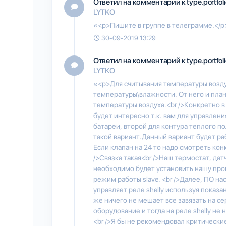
Ответил на комментарий к type.portfol
LYTKO
«<p>Пишите в группе в телеграмме.</p
30-09-2019 13:29
Ответил на комментарий к type.portfol
LYTKO
«<p>Для считывания температуры возду
температуры\влажности. От него и пла
температуры воздуха.<br />Конкретно в
будет интересно т.к. вам для управлени
батареи, второй для контура теплого п
такой вариант.Данный вариант будет раб
Если клапан на 24 то надо смотреть ко
/>Связка такая<br />Наш термостат, дат
необходимо будет установить нашу про
режим работы slave. <br />Далее, ПО на
управляет реле shelly используя показа
же ничего не мешает все завязать на с
оборудование и тогда на реле shelly не 
<br />Я бы не рекомендовал критически