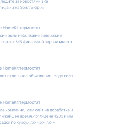
следите за новостями в<a
am</a> и на Sprut.ai</p>»
e HomeKit термостат
рсии были небольшие задержки в
esp.<br />В финальной версии мы это
e HomeKit термостат
удет отдельное объявление. Надо софт
e HomeKit термостат
ле компании, сам сайт на доработке и
ближайшее время.<br />Цена 4200 и мы
адки по курсу.</p> <p></p>»