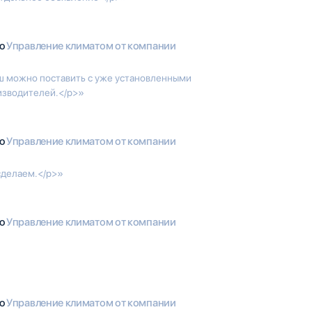
io
Управление климатом от компании
аш можно поставить с уже установленными
изводителей.</p>»
io
Управление климатом от компании
сделаем.</p>»
io
Управление климатом от компании
io
Управление климатом от компании