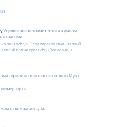
тат
гу
Управление теплыми полами в умном
 с экранами
но понял<br />1 Если серверу хана - теплый
- теплый пол не греет<br />Все верно, я
ный термостат для теплого пола от Mysa
 размер!</p>»
мом от компании Lytko