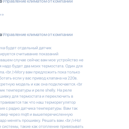
io
Управление климатом от компании
>»
io
Управление климатом от компании
ха будет отдельный датчик
нируется считывание показаний
 вашем случае сейчас вам мое устройство не
я надо будет два моих термостата. Один для
ола.<br />Могу вам предложить пока только
отать если у вас привод клапана на 220в.
нкретную модель и как она подключается.<br
чик температуры и реле shelly. На реле
шивку для термостата и переключить в
страивается так что наш терморегулятор
ния с радио датчика температуры. Вам так
ервер через mqtt и вышеперечисленную
надо менять прошивку. Решать вам.<br />Но!
е системы, такие как отопление привязывать