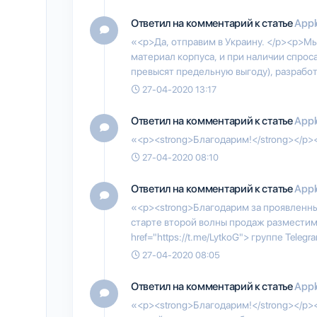
Ответил на комментарий к статье
Appl
«<p>Да, отправим в Украину. </p><p>М
материал корпуса, и при наличии спрос
превысят предельную выгоду), разрабо
27-04-2020 13:17
Ответил на комментарий к статье
Appl
«<p><strong>Благодарим!</strong></p><
27-04-2020 08:10
Ответил на комментарий к статье
Appl
«<p><strong>Благодарим за проявленны
старте второй волны продаж разместим 
href="https://t.me/LytkoG"> группе Telegra
27-04-2020 08:05
Ответил на комментарий к статье
Appl
«<p><strong>Благодарим!</strong></p>