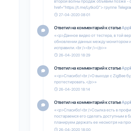
второй волны продаж объявим позже - 
href="https://t.me/LytkoG"> группе Telegr
27-04-2020 08:01
Ответил на комментарий к статье
Appl
«<p>Данное видео от тестера, в той ве
обновлении данных между монитором и 
исправили.<br /><br /></p>»
26-04-2020 18:29
Ответил на комментарий к статье
Appl
«<p>Спасибо!<br />О выходе с ZigBee б
протестировать.</p>»
26-04-2020 18:14
Ответил на комментарий к статье
Appl
«<p>Спасибо!<br />Ссылка есть в профи
постараемся его сделать доступным в 
планируем держать ее несмотря на прос
26-04-2020 18:00