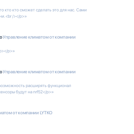
о кто кто сможет сделать это для нас. Сами
и.<br /></p>»
io
Управление климатом от компании
p></p>»
io
Управление климатом от компании
 возможность расширять функционал
енсоры будут на nrf52</p>»
матом от компании LYTKO