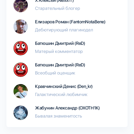
Х Алексей (AlexxIT)
Старательный блогер
Елизаров Роман (FantomNotaBene)
Дебютирующий плагинодел
Батюшин Дмитрий (ReD)
Матерый комментатор
Батюшин Дмитрий (ReD)
Всеобщий оценщик
Кравчинский Денис (Den_kr)
Галактический любимчик
Жабунин Александр (OXOTH1K)
Бывалая знаменитость