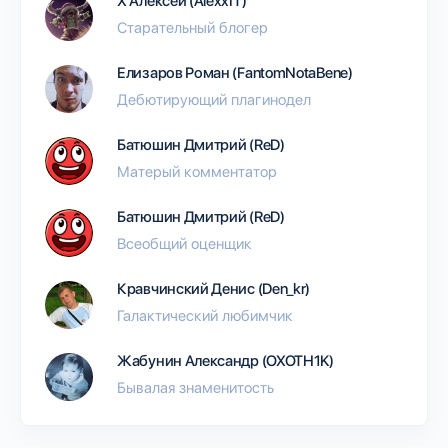
Х Алексей (AlexxIT)
Старательный блогер
Елизаров Роман (FantomNotaBene)
Дебютирующий плагинодел
Батюшин Дмитрий (ReD)
Матерый комментатор
Батюшин Дмитрий (ReD)
Всеобщий оценщик
Кравчинский Денис (Den_kr)
Галактический любимчик
Жабунин Александр (OXOTH1K)
Бывалая знаменитость