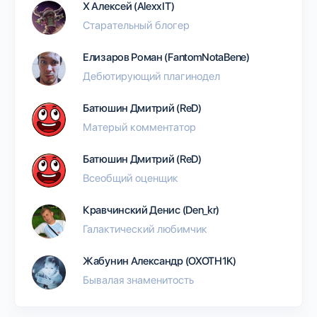
Х Алексей (AlexxIT)
Старательный блогер
Елизаров Роман (FantomNotaBene)
Дебютирующий плагинодел
Батюшин Дмитрий (ReD)
Матерый комментатор
Батюшин Дмитрий (ReD)
Всеобщий оценщик
Кравчинский Денис (Den_kr)
Галактический любимчик
Жабунин Александр (OXOTH1K)
Бывалая знаменитость