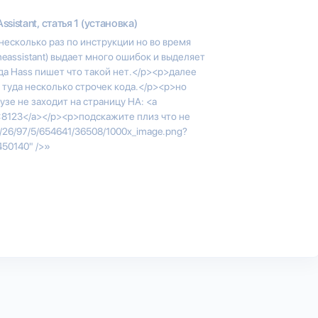
ssistant, статья 1 (установка)
есколько раз по инструкции но во время
omeassistant) выдает много ошибок и выделяет
да Hass пишет что такой нет.</p><p>далее
 туда несколько строчек кода.</p><p>но
зе не заходит на страницу HA: <a
1.19:8123</a></p><p>подскажите плиз что не
00/26/97/5/654641/36508/1000x_image.png?
450140" />»