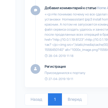
Добавил комментарий к статье
Home A
«<p>Не понимаю почему но все сделал н
установки Homeassistant (pip3 install h
красным. А потом не запускается коман
файл сервиса создать удалось и занести
после проделанных всех операций в брау
href="http://10.0.1.19:8123">http://10.0.
так? </p><img src="/static/media/cache/
1556450140" alt="1000x_image.png?1556
28-04-2019 11:18
Регистрация
Присоединился к порталу
27-04-2019 19:11
Назад
1
Вперед