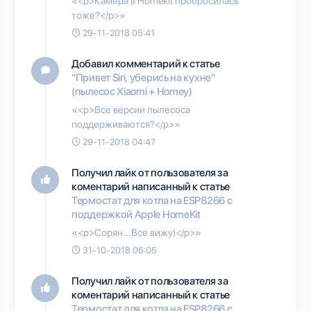
«<p>Камера в Homekit пробросилась
тоже?</p>»
29-11-2018 05:41
Добавил комментарий к статье
"Привет Siri, уберись на кухне"
(пылесос Xiaomi + Homey)
«<p>Все версии пылесоса
поддерживаются?</p>»
29-11-2018 04:47
Получил лайк от пользователя
за
коментарий написанный к статье
Термостат для котла на ESP8266 с
поддержкой Apple HomeKit
«<p>Сорян...Все вижу)</p>»
31-10-2018 06:05
Получил лайк от пользователя
за
коментарий написанный к статье
Термостат для котла на ESP8266 с