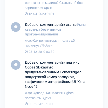
релиза сх на малине? Ставить вб без
вариентоа:(</p>»
12-04-2020 01:01
Добавил комментарий к статье
Умная
квартира без навыков
программирования
«<p>Как регуляторы т пола в хб
прокинуть?!</p>»
23-12-2019 03:32
Добавил комментарий к плагину
Образ SD карты с
предустановленным HomeBridge с
поддержкой камер со звуком,
графическим интерфейсом (UI-X) на
Node 12.
«<p>Эдвард. Как плагин zigbee
поставить?</p>»
05-12-2019 13:05