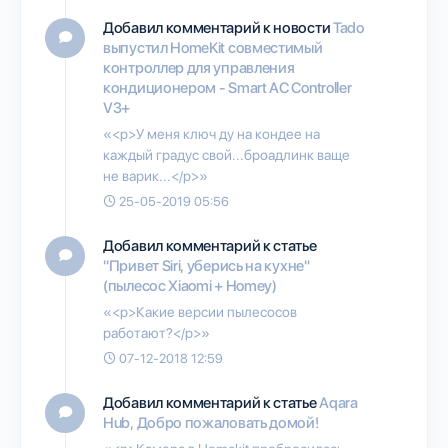
Добавил комментарий к новости
Tado
выпустил HomeKit совместимый
контроллер для управления
кондиционером - Smart AC Controller
V3+
«<p>У меня ключ ду на кондее на
каждый градус свой...броадлинк ваще
не варик...</p>»
25-05-2019 05:56
Добавил комментарий к статье
"Привет Siri, уберись на кухне"
(пылесос Xiaomi + Homey)
«<p>Какие версии пылесосов
работают?</p>»
07-12-2018 12:59
Добавил комментарий к статье
Aqara
Hub, Добро пожаловать домой!