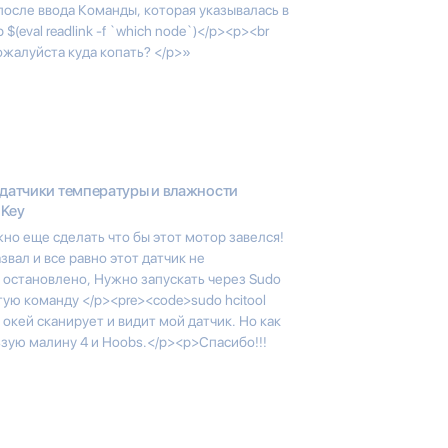
осле ввода Команды, которая указывалась в
$(eval readlink -f `which node`)</p><p><br
ожалуйста куда копать? </p>»
 датчики температуры и влажности
dKey
но еще сделать что бы этот мотор завелся!
вал и все равно этот датчик не
 остановлено, Нужно запускать через Sudo
тую команду </p><pre><code>sudo hcitool
 окей сканирует и видит мой датчик. Но как
зую малину 4 и Hoobs.</p><p>Спасибо!!!