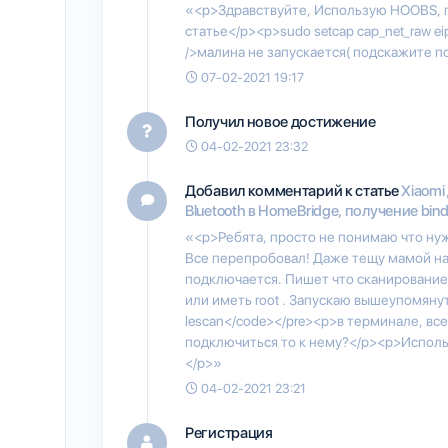
«<p>Здравствуйте, Использую HOOBS, п
статье</p><p>sudo setcap cap_net_raw eip 
/>малина не запускается( подскажите п
07-02-2021 19:17
Получил новое достижение
04-02-2021 23:32
Добавил комментарий к статье
Xiaomi
Bluetooth в HomeBridge, получение bin
«<p>Ребята, просто не понимаю что нуж
Все перепробовал! Даже тещу мамой наз
подключается. Пишет что сканирование
или иметь root . Запускаю вышеупомяну
lescan</code></pre><p>в терминале, все
подключиться то к нему?</p><p>Исполь
</p>»
04-02-2021 23:21
Регистрация