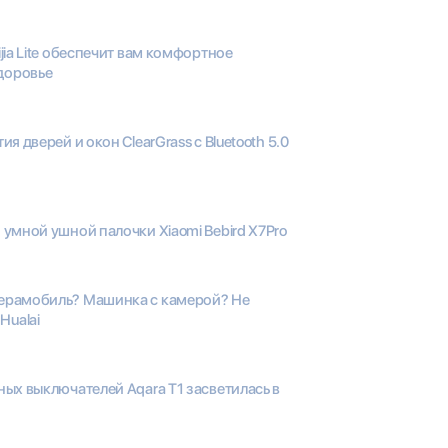
jia Lite обеспечит вам комфортное
доровье
я дверей и окон ClearGrass с Bluetooth 5.0
умной ушной палочки Xiaomi Bebird X7Pro
ерамобиль? Машинка с камерой? Не
Hualai
ых выключателей Aqara T1 засветилась в