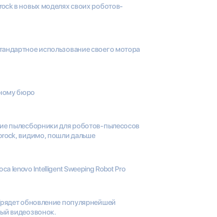
rock в новых моделях своих роботов-
стандартное использование своего мотора
тному бюро
шние пылесборники для роботов-пылесосов
orock, видимо, пошли дальше
а lenovo Intelligent Sweeping Robot Pro
 Грядет обновление популярнейшей
вый видеозвонок.