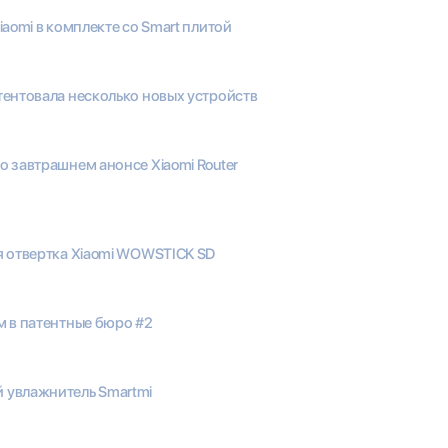
iaomi в комплекте со Smart плитой
тентовала несколько новых устройств
 завтрашнем анонсе Xiaomi Router
я отвертка Xiaomi WOWSTICK SD
м в патентные бюро #2
 увлажнитель Smartmi