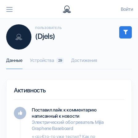
Войти
ПОЛЬЗОВАТЕЛЬ
(Djels)
Данные
Устройства
Достижения
29
Активность
Поставил лайк к комментарию
написанный к новости
Электрический обогреватель Mijia
Graphene Baseboard
«<p>Кто-то уже тестил? Как по