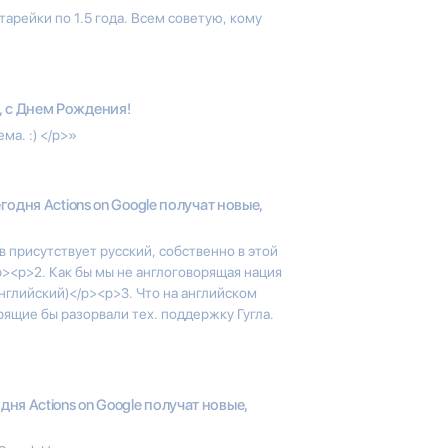
арейки по 1.5 года. Всем советую, кому
, с Днем Рождения!
а. :) </p>»
годня Actions on Google получат новые,
 присутствует русский, собственно в этой
p><p>2. Как бы мы не англоговорящая нация
английский)</p><p>3. Что на английском
рящие бы разорвали тех. поддержку Гугла.
дня Actions on Google получат новые,