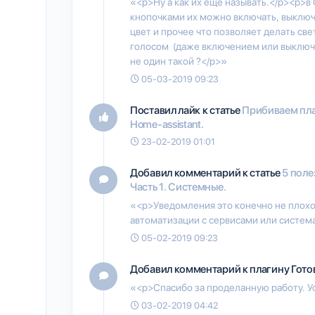
«<p>Ну а как их ещё называть.</p><p>в
кнопочками их можно включать, выключ
цвет и прочее что позволяет делать св
голосом (даже включением или выключ
не один такой ?</p>»
05-03-2019 09:23
Поставил лайк к статье
Прибиваем план
Home-assistant.
23-02-2019 01:01
Добавил комментарий к статье
5 поле
Часть 1. Системные.
«<p>Уведомления это конечно не плохо
автоматизации с сервисами или систем
05-02-2019 09:23
Добавил комментарий к плагину
Гото
«<p>Спасибо за проделанную работу. У
03-02-2019 04:42