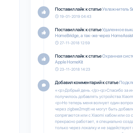
Поставил лайк к статье
Увлажнитель Sm
19-01-2019 04:43
Поставил лайк к статье
Удаленное вык
HomeBridge, а так-же через HomeAssis
27-11-2018 12:59
Поставил лайк к статье
Охранная систе
Apple HomeKit
23-11-2018 14:23
Добавил комментарий к статье
Подклю
«<p>Добрый день.</p><p>Спасибо за ин
получилось добавлять устройства Xiaom
<p>Но теперь меня волнует один вопрос
через zigbee2mqtt не могут быть добавл
сопрягаются или с Xiaomi хабом или со с
прекрасно работает, я специально соз
только через локалку и не задействуют 