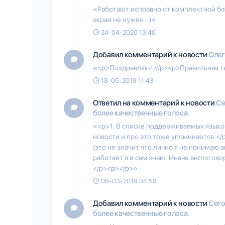
«Работают исправно от комплектной бат
экран не нужен. :)»
24-04-2020 13:40
Добавил комментарий к новости
Олег
«<p>Поздравляю! </p><p>Правильная тем
18-05-2019 11:43
Ответил на комментарий к новости
Се
более качественные голоса.
«<p>1. В списке поддерживаемых языков
новости и про это тоже упоминается.</
(это не значит что лично я не понимаю 
работает я и сам знаю. Иначе англогово
</p><p></p>»
06-03-2019 04:58
Добавил комментарий к новости
Сего
более качественные голоса.