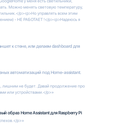
 GoogleHome у меня есть светильники,
ать. Можно менять световую температуру,
етильник.</p><p>Но управлять всем этим
ением) - НЕ РАБОТАЕТ !</p><p>Надеюсь я
шет к стене, или делаем dashboard для
зных автоматизаций под Home-assistant.
, лишним не будет. Давай продолжение про
ами или устройствами.</p>»
вый образ Home Assistant для Raspberry Pi
спехов.</p>»