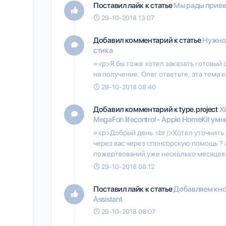
Поставил лайк к статье
Мы рады приве
29-10-2018 13:07
Добавил комментарий к статье
Нужно
стика
«<p>Я бы тоже хотел заказать готовый 
на получение. Олег ответьте, эта тема 
29-10-2018 08:40
Добавил комментарий к type.project
Xi
MegaFon lifecontrol - Apple HomeKit умн
«<p>Добрый день.<br />Хотел уточнить 
через вас через спонсорскую помощь ? 
пожертвований уже несколько месяцев 
29-10-2018 08:12
Поставил лайк к статье
Добавляем кно
Assistant
29-10-2018 08:07