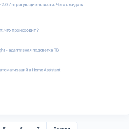
 2.0 Интригующие новости. Чего ожидать
nt, что происходит ?
ight - адаптивная подсветка ТВ
втоматизаций в Home Assistant
5
6
7
Вперед