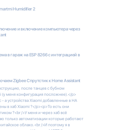
artmi Humidifier 2
лючение и включение компьютера через
tant
ма в гараж на ESP 8266 с интеграцией в
чаем Zigbee Спрутстик к Home Assistant
струкцию, после танцев с бубном
i (у меня конфигурация посложнее).</p>
 - а устройства Xiaomi добавленные в HA
ены в хаб Xiaomi ?</p><p>То есть они
тиком ?<br />У меня и через хаб всё
даю только автоматизации которые работают
китайское облако.<br />И поэтому я в