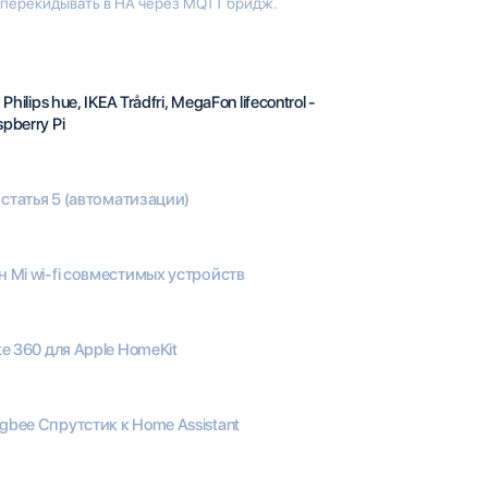
а перекидывать в HA через MQTT бридж.
Philips hue, IKEA Trådfri, MegaFon lifecontrol -
pberry Pi
, статья 5 (автоматизации)
 Mi wi-fi совместимых устройств
te 360 для Apple HomeKit
bee Спрутстик к Home Assistant