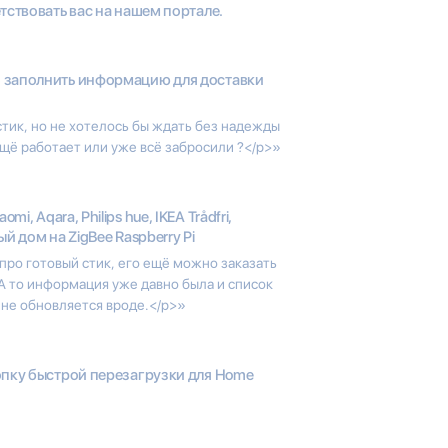
тствовать вас на нашем портале.
 заполнить информацию для доставки
стик, но не хотелось бы ждать без надежды
ещё работает или уже всё забросили ?</p>»
aomi, Aqara, Philips hue, IKEA Trådfri,
ый дом на ZigBee Raspberry Pi
про готовый стик, его ещё можно заказать
А то информация уже давно была и список
не обновляется вроде.</p>»
пку быстрой перезагрузки для Home