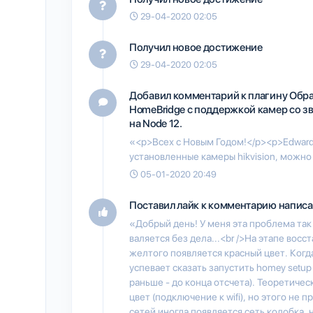
29-04-2020 02:05
Получил новое достижение
29-04-2020 02:05
Добавил комментарий к плагину
Обра
HomeBridge с поддержкой камер со з
на Node 12.
«<p>Всех с Новым Годом!</p><p>Edward
установленные камеры hikvision, можно
05-01-2020 20:49
Поставил лайк к комментарию написа
«Добрый день! У меня эта проблема так
валяется без дела...<br />На этапе восс
желтого появляется красный цвет. Когда
успевает сказать запустить homey setup
раньше - до конца отсчета). Теоретичес
цвет (подключение к wifi), но этого не 
сетей иногда появляется сеть колобка, 