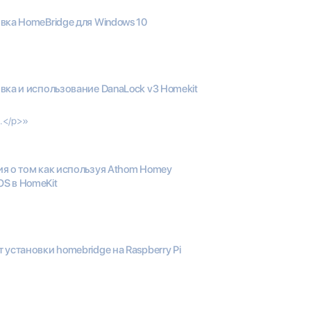
вка HomeBridge для Windows 10
вка и использование DanaLock v3 Homekit
.</p>»
я о том как используя Athom Homey
S в HomeKit
 установки homebridge на Raspberry Pi