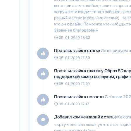
всем при этом колобок, если его просто 
загружает и входит типа в рабочее сос
разных местах (с разными сетями). Но во
что он офлайн. Помогите что-нибудь с э
Зараннее благодарен»
05-01-2020 18:33
Поставил лайк к статье
Интегрируем э
05-01-2020 17:39
Поставил лайк к плагину
Образ SD кар
поддержкой камер со звуком, графиче
05-01-2020 17:20
Поставил лайк к новости
С Новым 202
05-01-2020 17:17
Добавил комментарий к статье
Как от
«<p>у меня так глюканул что этот вариа
глянул что там ;)</p>»