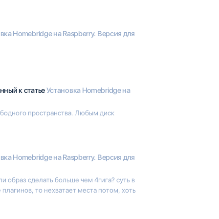
вка Homebridge на Raspberry. Версия для
нный к статье
Установка Homebridge на
вободного пространства. Любым диск
вка Homebridge на Raspberry. Версия для
 образ сделать больше чем 4гига? суть в
 плагинов, то нехватает места потом, хоть