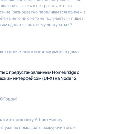
включить в сеть и не трогать, что-то
тояние (разноцветно переливается) причем в
йти в него ни с чего не получается - пишет,
тим сделать, как к нему достучаться?
лектросчетчик в систему умного дома
ты с предустановленным HomeBridge с
ским интерфейсом (UI-X) на Node 12.
0 Годом!
катить прошивку Athom Homey
нт уже не помог, зато разкурочил его и