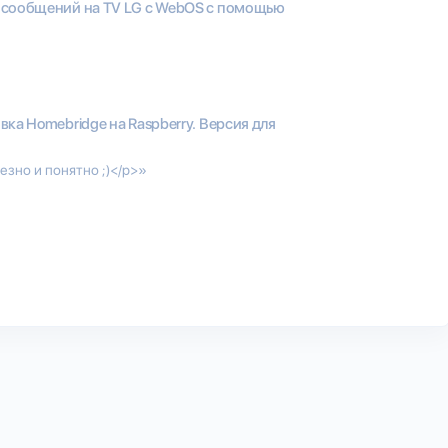
 сообщений на TV LG с WebOS с помощью
вка Homebridge на Raspberry. Версия для
зно и понятно ;)</p>»