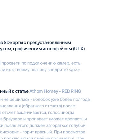
з SD карты с предустановленным
вуком, графическим интерфейсом (UI-X)
 просвети по подключению камер, есть
 ли их к твоему плагину внедрить?</p>»
нный к статье
Athom Homey - RED RING
 и не решилась - колобок уже более полгода
тановления (обратного отсчета) после
 отсчет заканчивается, голос иногда
 в браузере и пропадает (может пропасть и
ки после этого должен загораться голубой
происходит - горит красный. При просмотре
но подключиться к ней не получается. При