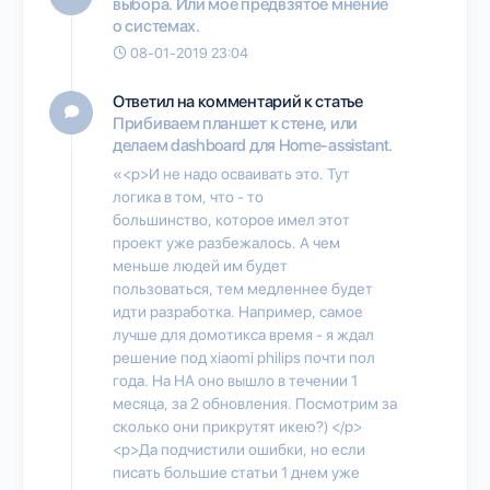
выбора. Или мое предвзятое мнение
о системах.
08-01-2019 23:04
Ответил на комментарий к статье
Прибиваем планшет к стене, или
делаем dashboard для Home-assistant.
«<p>И не надо осваивать это. Тут
логика в том, что - то
большинство, которое имел этот
проект уже разбежалось. А чем
меньше людей им будет
пользоваться, тем медленнее будет
идти разработка. Например, самое
лучше для домотикса время - я ждал
решение под xiaomi philips почти пол
года. На НА оно вышло в течении 1
месяца, за 2 обновления. Посмотрим за
сколько они прикрутят икею?) </p>
<p>Да подчистили ошибки, но если
писать большие статьи 1 днем уже