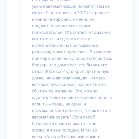
умные автоматизаций появятся там не
скоро. Я повторюсь, в 2019 все решает
именно интерфейс, именно он
продает, и привлекает новых
пользователей. Отказаться от дизайна
как такого - и сделать ставку
исключительно на программные
решения, значит проиграть. В качестве
примера: если бы колобок выглядел как
брокер, или домотикс, кто бы за него
отдал 300 евро? </p><p>А про полную
домашнюю автоматизацию - это (во
всяком случае сейчас) абсолютно не
сбыточное желание. Это можно
сделать только если ты живешь один, а
если ты живешь не один, и
есть маленький ребенок, то как все это
автоматизировать? Если порой
банально в плане климата - мне
жарко, а жене холодно. И так во
всем. </p><p>Я на данный момент