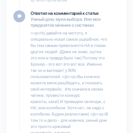
10-01-2019 00:30
Ответил на комментарий к статье
Умный дом, муки выбора. Или мое
предвзятое мнение о системах.
«<p>Ну давайте на чистоту, я
специально искал самое ущербное, что
бы тем самым превознести HA в глазах
других людей. (Даже не знаю, шутка
это или и правда было так) Потому что
Брокер - это вот это вот все. Именно
так он и выглядит у 90%
пользователей. </p><p>Вы конечно
можете меня разубедить, и показать
свой интерфейс. (Но сначала в своем
чатике, провести конкурс
красоты, хаха!) И проведем челендж, с
НА, или колобком. Хотя нет, не надо с
колобком, будем реалистами) </p><p>В
том то и дело - для новичка, умный дом
это просто красивый
интерфейс, а всякие