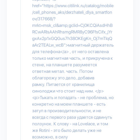
href="https://www.citilink.ru/catalog/mobile
/cell_phones_aks/derzhateli_dlya_smartfon
ov/317668/?
mrkt=msk_cl&amp;gclid=Cj0KCQiAsdHhB
RCwARIsAAhRhsmgRMR8yC96FfsCifx_jYr
gxAx2p1xGQGus7h38OKEgKn_Oj7mTIqQ
aAr2TEALw_wcB">магнитный держатель
для телефона</a> , от него оставлена
только магнитная часть, и прикручена к
стене, на планшете разумеется
ответная метал. часть. Потом
облагорожу это дело, добавив
рамку. Питается от хранилища
синолоджи что стоит над ним. </p>
<p>Тыкать и попадать - не проблема, но
конкретно на моем планшете - есть
затуп в производительности, и не
всегда с первого раза удается сдвинуть
ползунок. К слову - на Lovelace, и том
же Rotini - это было делать уже не
возможно, в силу