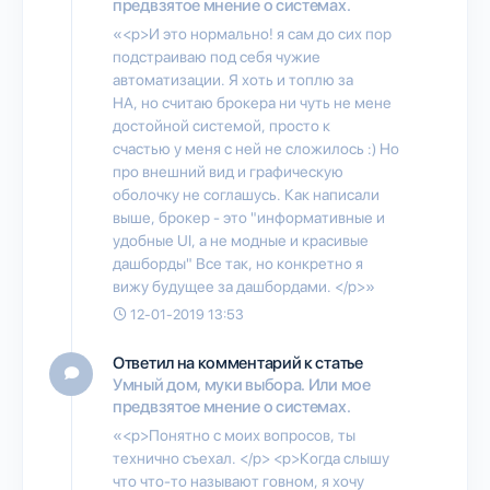
предвзятое мнение о системах.
«<p>И это нормально! я сам до сих пор
подстраиваю под себя чужие
автоматизации. Я хоть и топлю за
HA, но считаю брокера ни чуть не мене
достойной системой, просто к
счастью у меня с ней не сложилось :) Но
про внешний вид и графическую
оболочку не соглашусь. Как написали
выше, брокер - это "информативные и
удобные UI, а не модные и красивые
дашборды" Все так, но конкретно я
вижу будущее за дашбордами. </p>»
12-01-2019 13:53
Ответил на комментарий к статье
Умный дом, муки выбора. Или мое
предвзятое мнение о системах.
«<p>Понятно с моих вопросов, ты
технично съехал. </p> <p>Когда слышу
что что-то называют говном, я хочу