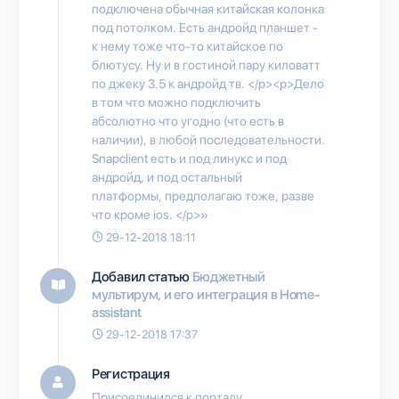
подключена обычная китайская колонка
под потолком. Есть андройд планшет -
к нему тоже что-то китайское по
блютусу. Ну и в гостиной пару киловатт
по джеку 3.5 к андройд тв. </p><p>Дело
в том что можно подключить
абсолютно что угодно (что есть в
наличии), в любой последовательности.
Snapclient есть и под линукс и под
андройд, и под остальный
платформы, предполагаю тоже, разве
что кроме ios. </p>»
29-12-2018 18:11
Добавил статью
Бюджетный
мультирум, и его интеграция в Home-
assistant
29-12-2018 17:37
Регистрация
Присоединился к порталу