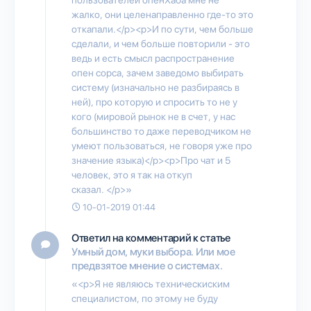
жалко, они целенаправленно где-то это
откапали.</p><p>И по сути, чем больше
сделали, и чем больше повторили - это
ведь и есть смысл распространение
опен сорса, зачем заведомо выбирать
систему (изначально не разбираясь в
ней), про которую и спросить то не у
кого (мировой рынок не в счет, у нас
большинство то даже переводчиком не
умеют пользоваться, не говоря уже про
значение языка)</p><p>Про чат и 5
человек, это я так на откуп
сказал. </p>»
10-01-2019 01:44
Ответил на комментарий к статье
Умный дом, муки выбора. Или мое
предвзятое мнение о системах.
«<p>Я не являюсь техническиским
специалистом, по этому не буду