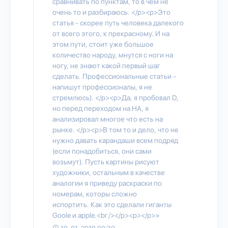
сравнивать по пунктам, то в чем не
очень то и разбираюсь. </p><p>Это
статья - скорее путь человека далекого
от всего этого, к прекрасному. И на
этом пути, стоит уже большое
количество народу, мнутся с ноги на
ногу, не знают какой первый шаг
сделать. Профессиональные статьи -
напишут профессионалы, я не
стремлюсь). </p><p>Да, я пробовал D,
но перед переходом на НА, я
анализировал многое что есть на
рынке. </p><p>В том то и дело, что не
нужно давать карандаши всем подряд
(если понадобиться, они сами
возьмут). Пусть картины рисуют
художники, остальным в качестве
аналогии я приведу раскраски по
номерам, которы сложно
испортить. Как это сделали гиганты
Goole и apple.<br /></p><p></p>»