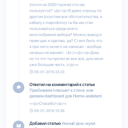
(почти на 2000 тысячи) кто им
пользуется? </p><p>Я даже спрошу по
другом (опустим все обстоятельства, и
кабалу с majordomo) ты бы им стал
пользоваться среди всего
многообразия выбора? Можно вывод я
прям щас и сделаю, да? Стало быть что
я про него нечего не написал - вообще
нечешо не меняет. <br /></p><p>Дим,
но то что ты прочитал все все, для меня
уже большая честь :)</p>»
09-01-2019 23:23
Ответил на комментарий к статье
Прибиваем планшет к стене, или
делаем dashboard для Home-assistant.
«<p>Спасибо!</p>»
09-01-2019 10:38
Добавил статью
Умный дом, муки