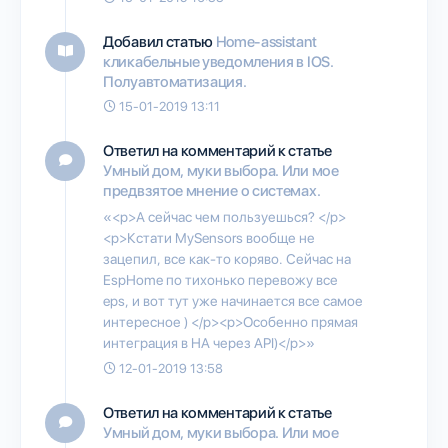
Добавил статью
Home-assistant
кликабельные уведомления в IOS.
Полуавтоматизация.
15-01-2019 13:11
Ответил на комментарий к статье
Умный дом, муки выбора. Или мое
предвзятое мнение о системах.
«<p>А сейчас чем пользуешься? </p>
<p>Кстати MySensors вообще не
зацепил, все как-то коряво. Сейчас на
EspHome по тихонько перевожу все
eps, и вот тут уже начинается все самое
интересное ) </p><p>Особенно прямая
интеграция в HA через API)</p>»
12-01-2019 13:58
Ответил на комментарий к статье
Умный дом, муки выбора. Или мое