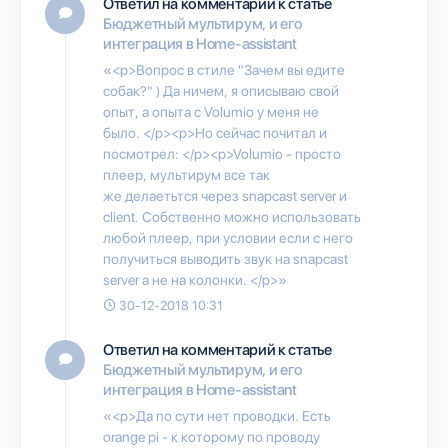
Ответил на комментарий к статье
Бюджетный мультирум, и его
интеграция в Home-assistant
«<p>Вопрос в стиле "Зачем вы едите
собак?" ) Да ничем, я описываю свой
опыт, а опыта с Volumio у меня не
было. </p><p>Но сейчас почитал и
посмотрел: </p><p>Volumio - просто
плеер, мультирум все так
же делаетьтся через snapcast server и
client. Собственно можно использовать
любой плеер, при условии если с него
получиться выводить звук на snapcast
server а не на колонки. </p>»
30-12-2018 10:31
Ответил на комментарий к статье
Бюджетный мультирум, и его
интеграция в Home-assistant
«<p>Да по сути нет проводки. Есть
orange pi - к которому по проводу