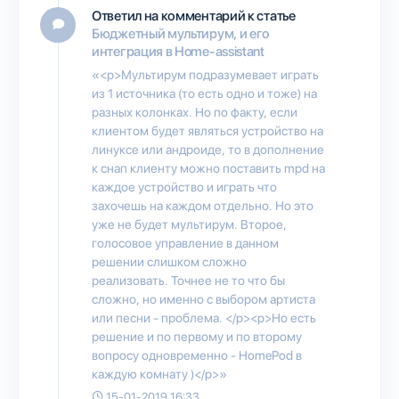
Ответил на комментарий к статье
Бюджетный мультирум, и его
интеграция в Home-assistant
«<p>Мультирум подразумевает играть
из 1 источника (то есть одно и тоже) на
разных колонках. Но по факту, если
клиентом будет являться устройство на
линуксе или андроиде, то в дополнение
к снап клиенту можно поставить mpd на
каждое устройство и играть что
захочешь на каждом отдельно. Но это
уже не будет мультирум. Второе,
голосовое управление в данном
решении слишком сложно
реализовать. Точнее не то что бы
сложно, но именно с выбором артиста
или песни - проблема. </p><p>Но есть
решение и по первому и по второму
вопросу одновременно - HomePod в
каждую комнату )</p>»
15-01-2019 16:33