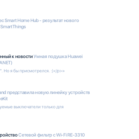
ec Smart Home Hub - результат нового
 SmartThings
анный к новости
Умная подушка Huawei
LANET)
 Но я бы присмотрелся. :)</p>»
and представила новую линейку устройств
eKit
руемые выключатели только для
тройство
Сетевой фильтр с Wi-Fi RE-3310