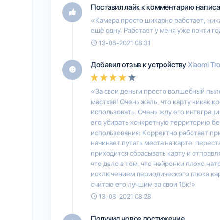
Поставил лайк к комментарию написа
«Камера просто шикарно работает, ника
ещё одну. Работает у меня уже почти г
13-08-2021 08:31
Добавил отзыв к устройству
Xiaomi Tro
«За свои деньги просто волшебный пыле
мастхэв! Очень жаль, что карту никак к
использовать. Очень жду его интеграци
его убирать конкретную территорию без
использования: Корректно работает при
начинает путать места на карте, переста
приходится сбрасывать карту и отправл
что дело в том, что нейронки плохо на
исключением периодического глюка карт
считаю его лучшим за свои 15к!»
13-08-2021 08:28
Получил новое достижение