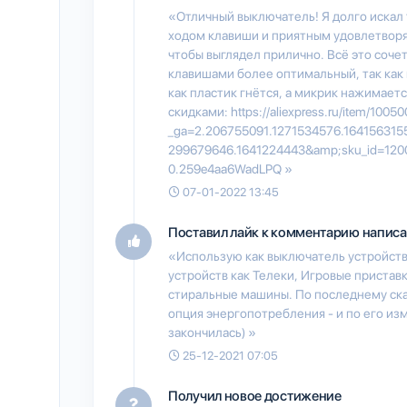
«Отличный выключатель! Я долго искал
ходом клавиши и приятным удовлетворя
чтобы выглядел прилично. Всё это соче
клавишами более оптимальный, так как 
как пластик гнётся, а микрик нажимаетс
скидками: https://aliexpress.ru/item/100
_ga=2.206755091.1271534576.164156315
299679646.1641224443&amp;sku_id=1200
0.259e4aa6WadLPQ »
07-01-2022 13:45
Поставил лайк к комментарию написа
«Использую как выключатель устройств
устройств как Телеки, Игровые пристав
стиральные машины. По последнему ска
опция энергопотребления - и по его из
закончилась) »
25-12-2021 07:05
Получил новое достижение