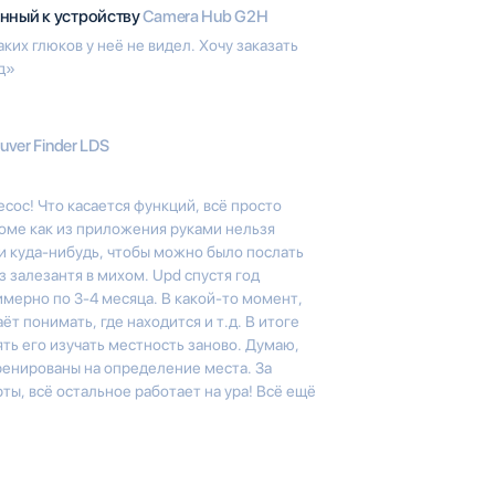
нный к устройству
Camera Hub G2H
ких глюков у неё не видел. Хочу заказать
од»
uver Finder LDS
сос! Что касается функций, всё просто
роме как из приложения руками нельзя
и куда-нибудь, чтобы можно было послать
 залезантя в михом. Upd спустя год
мерно по 3-4 месяца. В какой-то момент,
ёт понимать, где находится и т.д. В итоге
ять его изучать местность заново. Думаю,
тренированы на определение места. За
ы, всё остальное работает на ура! Всё ещё