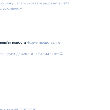
рошивку. Теперь снова всё работает в ios14.
стабильнее. »
анный к новости
Huawei представляет
воцируют Дежавю, а не Сяоми ли это😀
ильтр с Wi-Fi RE-3310