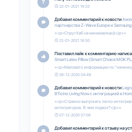
22-01-2021 16:32
Добавил комментарий к новости
Aeot
партнерства Z-Wave Europe и Samsung
«<p>СпрутХаб на минималках))</p>»
22-01-2021 16:30
Поставил лайк к комментарию напис
Smart Latex Pillow (Smart Choice MOK P
«<p>Маловато информации по "начинку".
29-12-2020 04:49
Добавил комментарий к новости
Legr
BTicino Living Now с интеграцией в Hom
«<p>Странно выпускать легко интегри
интеграторов. В чем подвох?</p>»
07-12-2020 07:06
Добавил комментарий к отзыву на ус