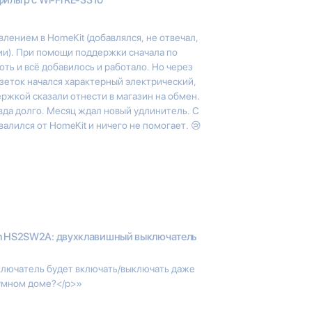
лением в HomeKit (добавлялся, не отвечал,
ии). При помощи поддержки сначала по
оть и всё добавилось и работало. Но через
зеток начался характерный электрический,
ржкой сказали отнести в магазин на обмен.
вда долго. Месяц ждал новый удлинитель. С
твалился от HomeKit и ничего не помогает. 😢
n HS2SW2A: двухклавишный выключатель
ключатель будет включать/выключать даже
умном доме?</p>»