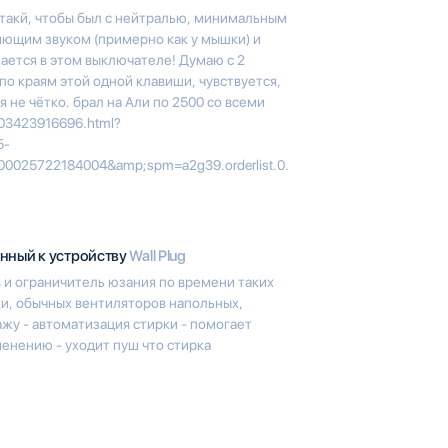
 такй, чтобы был с нейтралью, минимальным
ющим звуком (примерно как у мышки) и
тается в этом выключателе! Думаю с 2
по краям этой одной клавиши, чувствуется,
я не чётко. брал на Али по 2500 со всеми
5003423916696.html?
5-
0025722184004&amp;spm=a2g39.orderlist.0.
нный к устройству
Wall Plug
 и ограничитель юзания по времени таких
ки, обычных вентиляторов напольных,
жу - автоматизация стирки - помогает
менению - уходит пуш что стирка