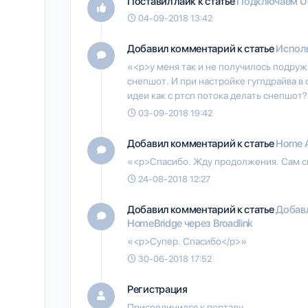
Поставил лайк к статье
Подключаем US
04-09-2018 13:42
Добавил комментарий к статье
Испол
«<p>у меня так и не получилось подруж
снепшот. И при настройке гуглдрайва в
идеи как с ртсп потока делать снепшот?
03-09-2018 19:42
Добавил комментарий к статье
Home A
«<p>Спасибо. Жду продолжения. Сам си
24-08-2018 12:27
Добавил комментарий к статье
Добавл
HomeBridge через Broadlink
«<p>Супер. Спасибо</p>»
30-06-2018 17:52
Регистрация
Присоединился к порталу