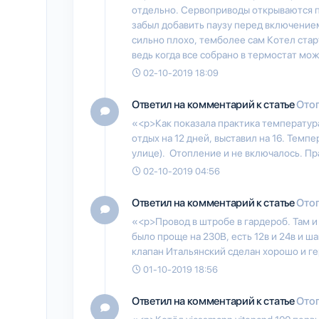
отдельно. Сервоприводы открываются п
забыл добавить паузу перед включением 
сильно плохо, темболее сам Котел стар
ведь когда все собрано в термостат мо
02-10-2019 18:09
Ответил на комментарий к статье
Отоп
«<p>Как показала практика температура 
отдых на 12 дней, выставил на 16. Темпе
улице). Отопление и не включалось. Пра
02-10-2019 04:56
Ответил на комментарий к статье
Отоп
«<p>Провод в штробе в гардероб. Там 
было проще на 230В, есть 12в и 24в и ша
клапан Итальянский сделан хорошо и г
01-10-2019 18:56
Ответил на комментарий к статье
Отоп