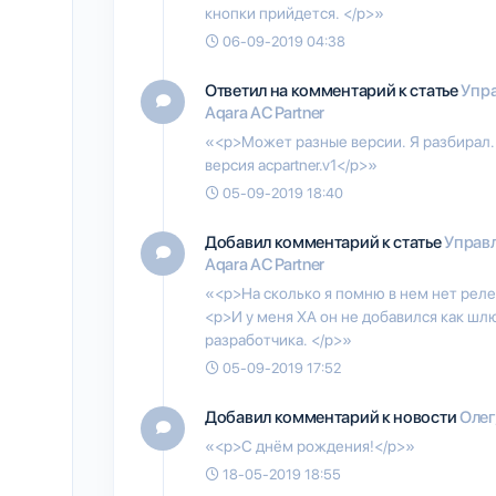
кнопки прийдется. </p>»
06-09-2019 04:38
Ответил на комментарий к статье
Упр
Aqara AC Partner
«<p>Может разные версии. Я разбирал. 
версия acpartner.v1</p>»
05-09-2019 18:40
Добавил комментарий к статье
Управ
Aqara AC Partner
«<p>На сколько я помню в нем нет реле
<p>И у меня ХА он не добавился как шл
разработчика. </p>»
05-09-2019 17:52
Добавил комментарий к новости
Олег
«<p>С днём рождения!</p>»
18-05-2019 18:55