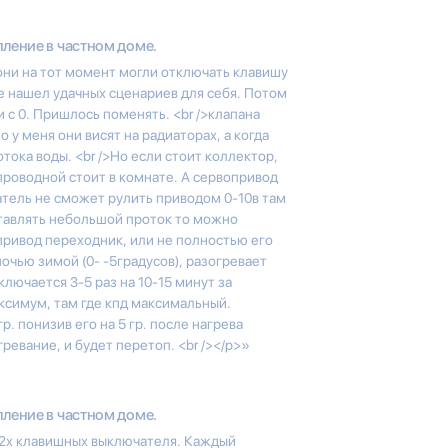
ление в частном доме.
они на тот момент могли отключать клавишу
не нашел удачных сценариев для себя. Потом
 с 0. Пришлось поменять. <br />клапана
 у меня они висят на радиаторах, а когда
тока воды. <br />Но если стоит коллектор,
спроводной стоит в комнате. А сервопривод
атель не сможет рулить приводом 0-10в там
ставлять небольшой проток то можно
привод переходник, или не полностью его
ночью зимой (0- -5градусов), разогревает
лючается 3-5 раз на 10-15 минут за
аксимум, там где кпд максимальный.
р. понизив его на 5 гр. после нагрева
ревание, и будет перетоп. <br /></p>»
ление в частном доме.
2 2х клавишных выключателя. Каждый