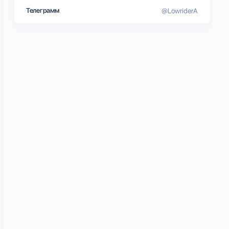
Телеграмм
@LowriderA