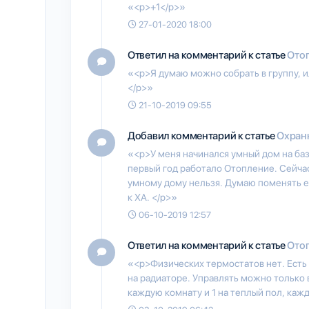
«<p>+1</p>»
27-01-2020 18:00
Ответил на комментарий к статье
Отоп
«<p>Я думаю можно собрать в группу, ил
</p>»
21-10-2019 09:55
Добавил комментарий к статье
Охран
«<p>У меня начинался умный дом на базе
первый год работало Отопление. Сейчас
умному дому нельзя. Думаю поменять ее
к ХА. </p>»
06-10-2019 12:57
Ответил на комментарий к статье
Отоп
«<p>Физических термостатов нет. Есть
на радиаторе. Управлять можно только 
каждую комнату и 1 на теплый пол, каж