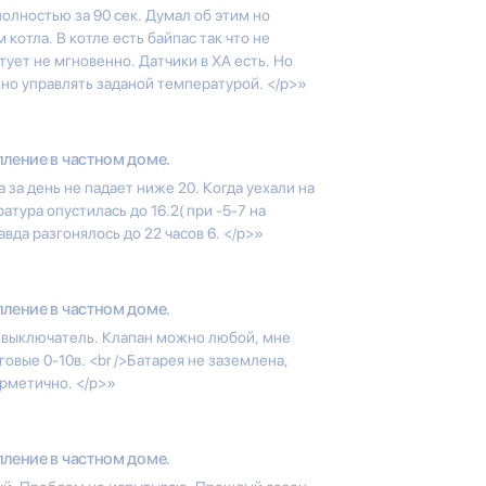
олностью за 90 сек. Думал об этим но
котла. В котле есть байпас так что не
тует не мгновенно. Датчики в ХА есть. Но
жно управлять заданой температурой. </p>»
ление в частном доме.
за день не падает ниже 20. Когда уехали на
ратура опустилась до 16.2( при -5-7 на
вда разгонялось до 22 часов 6. </p>»
ление в частном доме.
и выключатель. Клапан можно любой, мне
говые 0-10в. <br />Батарея не заземлена,
ерметично. </p>»
ление в частном доме.