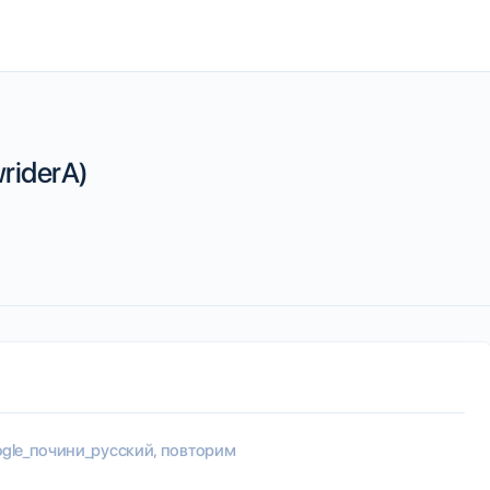
riderA)
gle_почини_русский, повторим