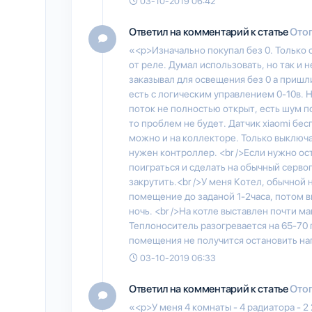
03-10-2019 06:42
Ответил на комментарий к статье
Отоп
«<p>Изначально покупал без 0. Только 
от реле. Думал использовать, но так и 
заказывал для освещения без 0 а пришли
есть с логическим управлением 0-10в. Но
поток не полностью открыт, есть шум по
то проблем не будет. Датчик xiaomi бе
можно и на коллекторе. Только выключ
нужен контроллер. <br />Если нужно о
поиграться и сделать на обычный серво
закрутить.<br />У меня Котел, обычной 
помещение до заданой 1-2часа, потом вк
ночь. <br />На котле выставлен почти м
Теплоноситель разогревается на 65-70 г
помещения не получится остановить наг
03-10-2019 06:33
Ответил на комментарий к статье
Отоп
«<p>У меня 4 комнаты - 4 радиатора - 