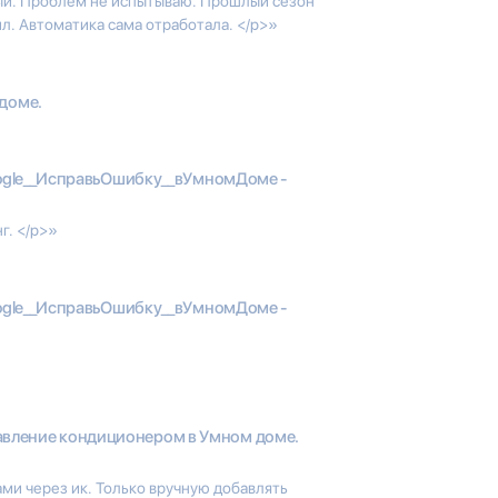
вый. Проблем не испытываю. Прошлый сезон
дил. Автоматика сама отработала. </p>»
 доме.
gle__ИсправьОшибку__вУмномДоме -
г. </p>»
gle__ИсправьОшибку__вУмномДоме -
авление кондиционером в Умном доме.
и через ик. Только вручную добавлять