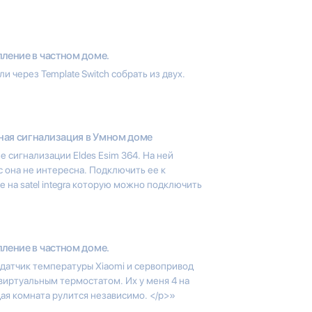
ление в частном доме.
и через Template Switch собрать из двух.
ная сигнализация в Умном доме
 сигнализации Eldes Esim 364. На ней
 она не интересна. Подключить ее к
 на satel integra которую можно подключить
ление в частном доме.
 датчик температуры Xiaomi и сервопривод
виртуальным термостатом. Их у меня 4 на
дая комната рулится независимо. </p>»