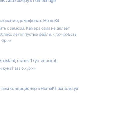
B Web камеру к homebridge
ьзование домофона с HomeKit
ить с замком. Камера сама не делает
 облако летят пустые файлы. </p><p>Есть
 </p>»
ssistant, статья 1 (установка)
жуна hassio.</p>»
яем кондиционер в HomeKit используя