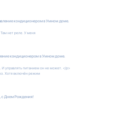
авление кондиционером в Умном доме.
Там нет реле. У меня
ление кондиционером в Умном доме.
. И управлять питанием он не может. </p>
юз. Хотя включён режим
, с Днем Рождения!