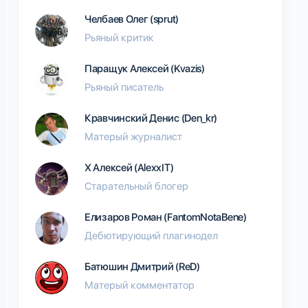
Челбаев Олег (sprut)
Рьяный критик
Паращук Алексей (Kvazis)
Рьяный писатель
Кравчинский Денис (Den_kr)
Матерый журналист
Х Алексей (AlexxIT)
Старательный блогер
Елизаров Роман (FantomNotaBene)
Дебютирующий плагинодел
Батюшин Дмитрий (ReD)
Матерый комментатор