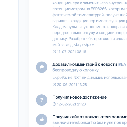
кондиционера и заменить его внутренн
потенциометром на ESP8266, которым э
фактической температурой, полученной
вариант - кондиционер имеет функцию р
Кладем пульт в нужное место, направив
передает температуру и кондиционер ра
датчику. Разобрать бы протокол и сдела
мой взгляд.<br /></p>»
11-07-2021 08:16
Добавил комментарий к новости
IKEA
беспроводную колонку
«<p>Уж не NXT ли динамик использован 
20-06-2021 13:28
Получил новое достижение
12-02-2021 21:23
Получил лайк от пользователя
за ком
выключатель Lonsonho без нуля под к