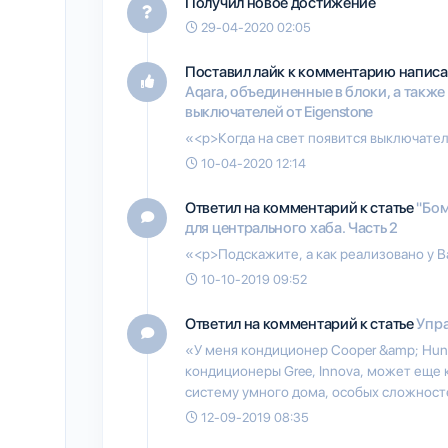
Получил новое достижение
29-04-2020 02:05
Поставил лайк к комментарию напис
Aqara, объединенные в блоки, а такж
выключателей от Eigenstone
«<p>Когда на свет появится выключател
10-04-2020 12:14
Ответил на комментарий к статье
"Бом
для центрального хаба. Часть 2
«<p>Подскажите, а как реализовано у В
10-10-2019 09:52
Ответил на комментарий к статье
Упр
«У меня кондиционер Cooper &amp; Hun
кондиционеры Gree, Innova, может еще 
систему умного дома, особых сложносте
12-09-2019 08:35