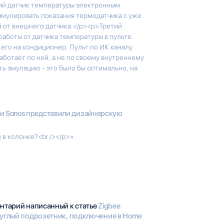
ий датчик температуры электронным
мулировать показания термодатчика с уже
 от внешнего датчика.</p><p>Третий
аботы от датчика температуры в пульте.
 его на кондиционер. Пульт по ИК каналу
ботает по ней, а не по своему внутреннему
ть эмуляцию - это было бы оптимально, на
 и Sonos представили дизайнерскую
в колонке?<br /></p>»
ентарий написанный к статье
Zigbee
руглый подрозетник, подключение в Home