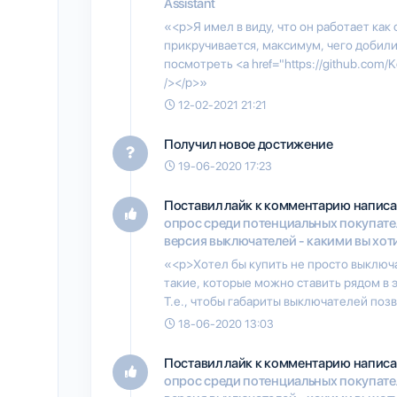
Assistant
«<p>Я имел в виду, что он работает как 
прикручивается, максимум, чего добил
посмотреть <a href="https://github.com/
/></p>»
12-02-2021 21:21
Получил новое достижение
19-06-2020 17:23
Поставил лайк к комментарию напис
опрос среди потенциальных покупате
версия выключателей - какими вы хоти
«<p>Хотел бы купить не просто выключа
такие, которые можно ставить рядом в 
Т.е., чтобы габариты выключателей позв
18-06-2020 13:03
Поставил лайк к комментарию напис
опрос среди потенциальных покупате