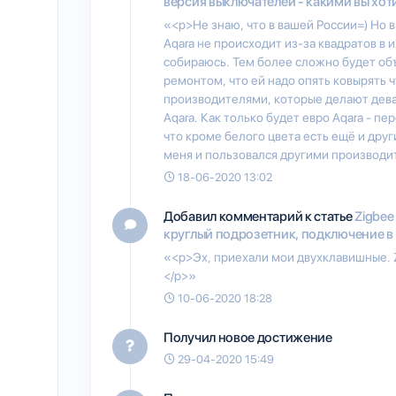
версия выключателей - какими вы хоти
«<p>Не знаю, что в вашей России=) Но 
Aqara не происходит из-за квадратов в 
собираюсь. Тем более сложно будет об
ремонтом, что ей надо опять ковырять 
производителями, которые делают дева
Aqara. Как только будет евро Aqara - пе
что кроме белого цвета есть ещё и друг
меня и пользовался другими производи
18-06-2020 13:02
Добавил комментарий к статье
Zigbee
круглый подрозетник, подключение в 
«<p>Эх, приехали мои двухклавишные. Zig
</p>»
10-06-2020 18:28
Получил новое достижение
29-04-2020 15:49