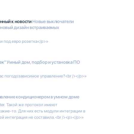
анный к новости
Новые выключатели
е новый дизайн встраиваемых
и под евро розетка</p>»
ж" Умный дом, подбор и установка ПО
ас погодозависимое управление?<br /></p>»
авление кондиционером в умном доме
ter. Такой же протокол имеют
какие-то. Для них есть модули интеграции в
й интеграция не составила.<br /><p></p>»