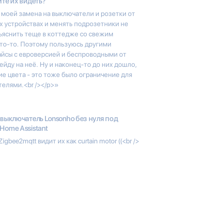
те их видеть?
в моей замена на выключатели и розетки от
их устройствах и менять подрозетники не
ъяснить теще в коттедже со свежим
что-то. Поэтому пользуюсь другими
йсы с евроверсией и беспроводными от
рейду на неё. Ну и наконец-то до них дошло,
ие цвета - это тоже было ограничение для
телями.<br /></p>»
 выключатель Lonsonho без нуля под
Home Assistant
bee2mqtt видит их как curtain motor ((<br />