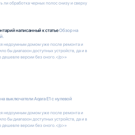
ь ли обработка черных полос снизу и сверху
ентарий написанный к статье
Обзор на
й.
ся недоумным домом уже после ремонта и
ло бы диапазон доступных устройств, да и в
о дешевле версии без оного.</p>»
на выключатели Aqara E1 с нулевой
ся недоумным домом уже после ремонта и
ло бы диапазон доступных устройств, да и в
о дешевле версии без оного.</p>»