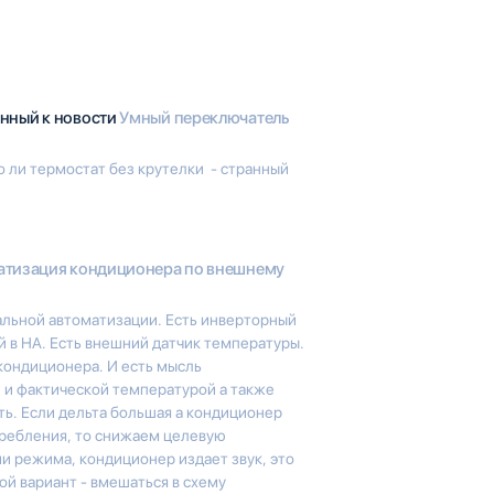
анный к новости
Умный переключатель
о ли термостат без крутелки - странный
атизация кондиционера по внешнему
альной автоматизации. Есть инверторный
й в HA. Есть внешний датчик температуры.
кондиционера. И есть мысль
 и фактической температурой а также
. Если дельта большая а кондиционер
требления, то снижаем целевую
ии режима, кондиционер издает звук, это
й вариант - вмешаться в схему