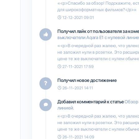
«<p>Спасибо за обзор! Подскажите, ест
для широкоформатных фильмов?</p>»
12-12-2021 09:01
Получил лайк от пользователя
за ком
выключатели Aqara E1 с нулевой линие
«<p>В очередной раз жалею, что увлек
не заложил нули в розетки. Это расшири
цене те же выключатели с нулем обычн
27-11-2021 17:59
Получил новое достижение
26-11-2021 14:11
Добавил комментарий к статье
Обзор 
линией.
«<p>В очередной раз жалею, что увлек
не заложил нули в розетки. Это расшири
цене те же выключатели с нулем обычн
26-11-2021 14:09