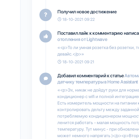
Получил новое достижение
18-10-2021 09:22
Поставил лайк к комментарию напис
отопления от Lightwave
«<p>То ли умная розетка без розетки, т
девайс.</p>»
18-10-2021 09:21
Добавил комментарий к статье
Автом
датчику температуры в Home Assistant
«<p>Эх, никак не дойдут руки для норм
кондиционер с wifi и полной интеграцие
Есть измеритель мощности на питании 
контролировать дельту между заданной
потребляемую кондиционером мощность
ленится работать - малая мощность по
температуру. Тут минус - при обновлен
может немного напрягать )</p><p>Второ