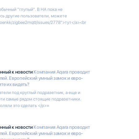
обычный "глупый". В HA пока не
ись другие пользователи, можете
Koenkk/zigbee2mqtt/issues/2778">тут</a><br
анный к новости
Компания Aqara проводит
лей. Европейский умный замок и евро-
те их видеть?
тели под круглый подразетник, а еще и
эти самые рядом стоящие подразетники.
оляли это сделать </p>»
анный к новости
Компания Aqara проводит
лей. Европейский умный замок и евро-