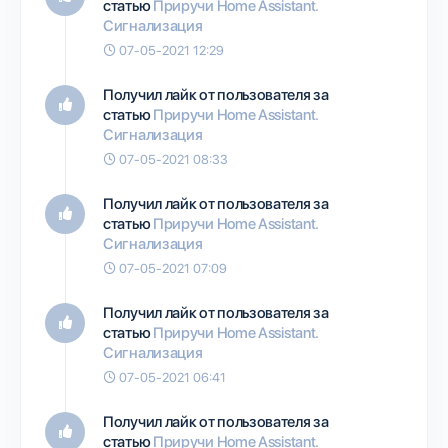
статью
Приручи Home Assistant.
Сигнализация
07-05-2021 12:29
Получил лайк от пользователя
за
статью
Приручи Home Assistant.
Сигнализация
07-05-2021 08:33
Получил лайк от пользователя
за
статью
Приручи Home Assistant.
Сигнализация
07-05-2021 07:09
Получил лайк от пользователя
за
статью
Приручи Home Assistant.
Сигнализация
07-05-2021 06:41
Получил лайк от пользователя
за
статью
Приручи Home Assistant.