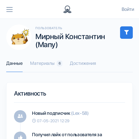
Войти
ПОЛЬЗОВАТЕЛЬ
Мирный Константин
(Many)
Данные
Материалы
Достижения
6
Активность
Новый подписчик
(Lex-58)
07-05-2021 12:29
Получил лайк от пользователя
за