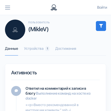
Войти
ПОЛЬЗОВАТЕЛЬ
(MikleV)
Данные
Устройства
Достижения
1
Активность
Ответил на комментарий к записи в
блогу
Выполнение команд на хосте из
docker
«<p>Вместо рекомендованной в
инструкции команды " ssh -i