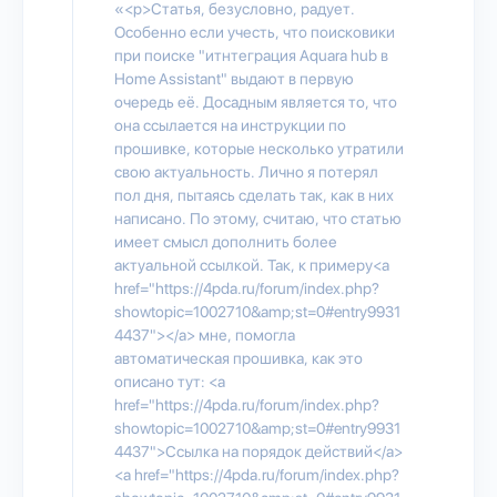
«<p>Статья, безусловно, радует.
Особенно если учесть, что поисковики
при поиске "итнтеграция Aquara hub в
Home Assistant" выдают в первую
очередь её. Досадным является то, что
она ссылается на инструкции по
прошивке, которые несколько утратили
свою актуальность. Лично я потерял
пол дня, пытаясь сделать так, как в них
написано. По этому, считаю, что статью
имеет смысл дополнить более
актуальной ссылкой. Так, к примеру<a
href="https://4pda.ru/forum/index.php?
showtopic=1002710&amp;st=0#entry9931
4437"></a> мне, помогла
автоматическая прошивка, как это
описано тут: <a
href="https://4pda.ru/forum/index.php?
showtopic=1002710&amp;st=0#entry9931
4437">Ссылка на порядок действий</a>
<a href="https://4pda.ru/forum/index.php?