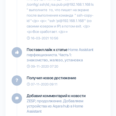
/config/.ssh/id_rsa.pub pi@192.168.1.168 ls
" выполните то, что пишет на экране
после выполнения команда " ssh-copy-
id "</p> <p>: "ssh 'pi@192.168.1.168'" (со
своими юзером и IP) а потом exit. </p>
<p>Все сработает.</p>»
16-03-2021 10:56
Поставил лайк к статье
Home Assistant
перфекциониста. Часть 1:
знакомство, железо, установка
09-11-2020 07:20
Получил новое достижение
07-11-2020 09:11
Добавил комментарий к новости
ZESP, продолжение. Добавляем
устройства из Aqara hub в Home
Assistant