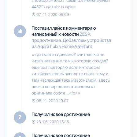
showtopic=1002710&amp;st=0#entry9931
4437"></a><br /></p>»
07-11-2020 09:09
Поставил лайк к комментарию
написанный к новости
ZESP,
продолжение. Добавляем устройства
из Aqara hub в Home Assistant
«<p>ты это серьезно? считаешь я не
читал название темы которую создал?
еще раз повторяю если интересна
китайская ересь заведите свою тему и
там наслаждайтесь мазохизмом, здесь
речь о совершенно отличном от
оригинала софте...</p>»
05-11-2020 19:07
Получил новое достижение
28-06-2020 15:16
Получил новое достижение