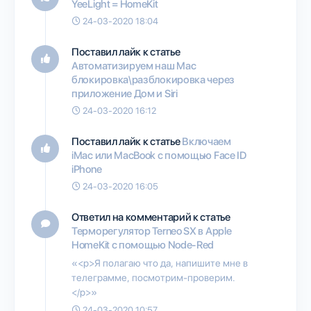
YeeLight = HomeKit
24-03-2020 18:04
Поставил лайк к статье
Автоматизируем наш Mac
блокировка\разблокировка через
приложение Дом и Siri
24-03-2020 16:12
Поставил лайк к статье
Включаем
iMac или MacBook с помощью Face ID
iPhone
24-03-2020 16:05
Ответил на комментарий к статье
Терморегулятор Terneo SX в Apple
HomeKit с помощью Node-Red
«<p>Я полагаю что да, напишите мне в
телеграмме, посмотрим-проверим.
</p>»
24-03-2020 10:57