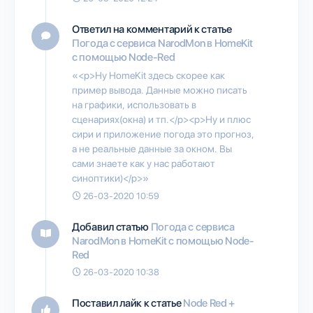
Ответил на комментарий к статье
Погода с сервиса NarodMon в HomeKit
с помощью Node-Red
«<p>Ну HomeKit здесь скорее как
пример вывода. Данные можно писать
на графики, использовать в
сценариях(окна) и тп.</p><p>Ну и плюс
сири и приложение погода это прогноз,
а не реальные данные за окном. Вы
сами знаете как у нас работают
синоптики)</p>»
26-03-2020 10:59
Добавил статью
Погода с сервиса
NarodMon в HomeKit с помощью Node-
Red
26-03-2020 10:38
Поставил лайк к статье
Node Red +