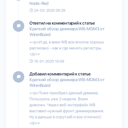
Node-Red
24-03-2020 06:29
Ответил на комментарий к статье
Краткий обзор диммера WB-MDM3 от
WirenBoard
«<p>И да, в вики WB все вполне хорошо
расписано - как и где менять регистры.
</p>»
15-01-2020 16:09
Добавил комментарий к статье
Краткий обзор диммера WB-MDM3 от
WirenBoard
«<p>Тоже приобрел данный диммер.
Пользуюсь уже 2 недели. Всем
доволен. Через веб-интерфейс WB
выставил нужный фронт диммирования.
Ну а дальше в спрутхаб и все отлично!)
</p>»