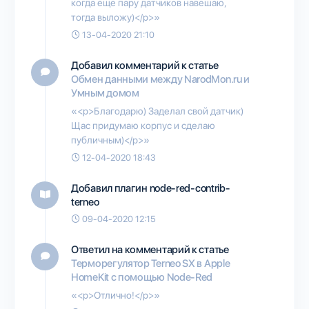
когда еще пару датчиков навешаю,
тогда выложу)</p>»
13-04-2020 21:10
Добавил комментарий к статье
Обмен данными между NarodMon.ru и
Умным домом
«<p>Благодарю) Заделал свой датчик)
Щас придумаю корпус и сделаю
публичным)</p>»
12-04-2020 18:43
Добавил плагин
node-red-contrib-
terneo
09-04-2020 12:15
Ответил на комментарий к статье
Терморегулятор Terneo SX в Apple
HomeKit с помощью Node-Red
«<p>Отлично!</p>»