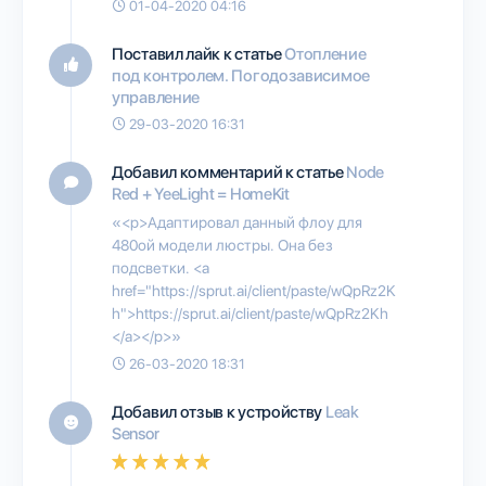
01-04-2020 04:16
Поставил лайк к статье
Отопление
под контролем. Погодозависимое
управление
29-03-2020 16:31
Добавил комментарий к статье
Node
Red + YeeLight = HomeKit
«<p>Адаптировал данный флоу для
480ой модели люстры. Она без
подсветки. <a
href="https://sprut.ai/client/paste/wQpRz2K
h">https://sprut.ai/client/paste/wQpRz2Kh
</a></p>»
26-03-2020 18:31
Добавил отзыв к устройству
Leak
Sensor