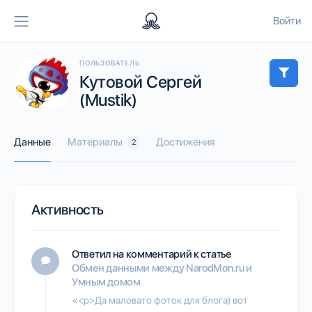
Войти
ПОЛЬЗОВАТЕЛЬ
Кутовой Сергей
(Mustik)
Данные
Материалы
Достижения
2
Активность
Ответил на комментарий к статье
Обмен данными между NarodMon.ru и
Умным домом
«<p>Да маловато фоток для блога) вот