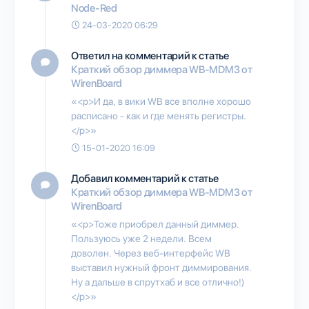
Node-Red
24-03-2020 06:29
Ответил на комментарий к статье
Краткий обзор диммера WB-MDM3 от
WirenBoard
«<p>И да, в вики WB все вполне хорошо
расписано - как и где менять регистры.
</p>»
15-01-2020 16:09
Добавил комментарий к статье
Краткий обзор диммера WB-MDM3 от
WirenBoard
«<p>Тоже приобрел данный диммер.
Пользуюсь уже 2 недели. Всем
доволен. Через веб-интерфейс WB
выставил нужный фронт диммирования.
Ну а дальше в спрутхаб и все отлично!)
</p>»