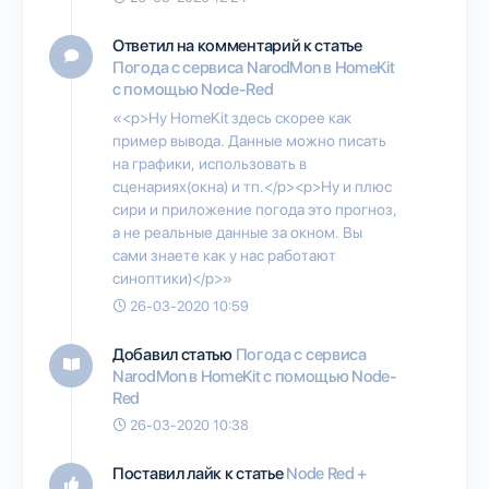
Ответил на комментарий к статье
Погода с сервиса NarodMon в HomeKit
с помощью Node-Red
«<p>Ну HomeKit здесь скорее как
пример вывода. Данные можно писать
на графики, использовать в
сценариях(окна) и тп.</p><p>Ну и плюс
сири и приложение погода это прогноз,
а не реальные данные за окном. Вы
сами знаете как у нас работают
синоптики)</p>»
26-03-2020 10:59
Добавил статью
Погода с сервиса
NarodMon в HomeKit с помощью Node-
Red
26-03-2020 10:38
Поставил лайк к статье
Node Red +