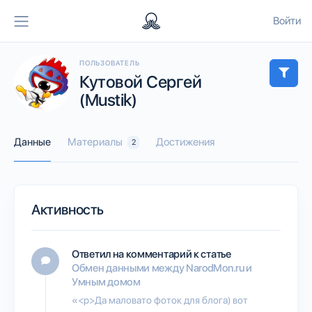
Войти
ПОЛЬЗОВАТЕЛЬ
Кутовой Сергей
(Mustik)
Данные
Материалы
Достижения
2
Активность
Ответил на комментарий к статье
Обмен данными между NarodMon.ru и
Умным домом
«<p>Да маловато фоток для блога) вот