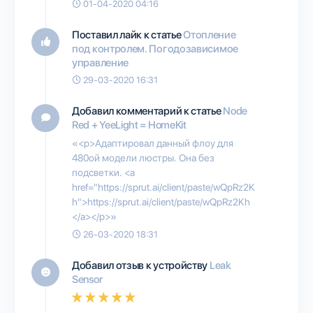
01-04-2020 04:16
Поставил лайк к статье
Отопление
под контролем. Погодозависимое
управление
29-03-2020 16:31
Добавил комментарий к статье
Node
Red + YeeLight = HomeKit
«<p>Адаптировал данный флоу для
480ой модели люстры. Она без
подсветки. <a
href="https://sprut.ai/client/paste/wQpRz2K
h">https://sprut.ai/client/paste/wQpRz2Kh
</a></p>»
26-03-2020 18:31
Добавил отзыв к устройству
Leak
Sensor