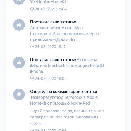
YeeLight = HomeKit
24-03-2020 18:04
Поставил лайк к статье
Автоматизируем наш Mac
блокировка\разблокировка через
приложение Дом и Siri
24-03-2020 16:12
Поставил лайк к статье
Включаем
iMac или MacBook с помощью Face ID
iPhone
24-03-2020 16:05
Ответил на комментарий к статье
Терморегулятор Terneo SX в Apple
HomeKit с помощью Node-Red
«<p>Я полагаю что да, напишите мне в
телеграмме, посмотрим-проверим.
</p>»
24-03-2020 10:57