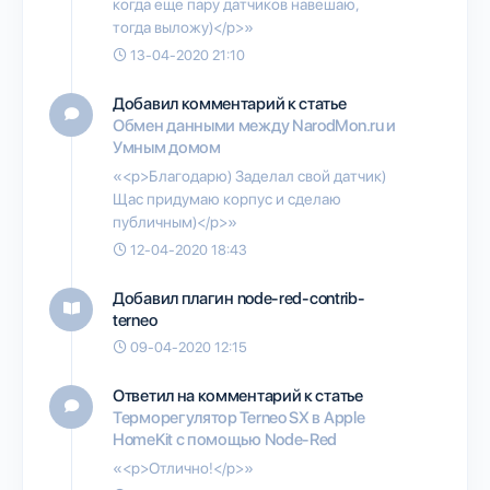
когда еще пару датчиков навешаю,
тогда выложу)</p>»
13-04-2020 21:10
Добавил комментарий к статье
Обмен данными между NarodMon.ru и
Умным домом
«<p>Благодарю) Заделал свой датчик)
Щас придумаю корпус и сделаю
публичным)</p>»
12-04-2020 18:43
Добавил плагин
node-red-contrib-
terneo
09-04-2020 12:15
Ответил на комментарий к статье
Терморегулятор Terneo SX в Apple
HomeKit с помощью Node-Red
«<p>Отлично!</p>»