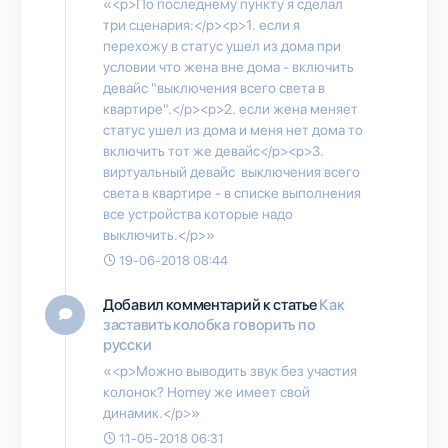
«<p>По последнему пункту я сделал
три сценария:</p><p>1. если я
перехожу в статус ушел из дома при
условии что жена вне дома - включить
девайс "выключения всего света в
квартире".</p><p>2. если жена меняет
статус ушел из дома и меня нет дома то
включить тот же девайс</p><p>3.
виртуальный девайс выключения всего
света в квартире - в списке выполнения
все устройства которые надо
выключить.</p>»
19-06-2018 08:44
Добавил комментарий к статье
Как
заставить колобка говорить по
русски
«<p>Можно выводить звук без участия
колонок? Homey же имеет свой
динамик.</p>»
11-05-2018 06:31