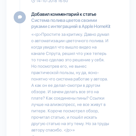
14-10-2018 16:50
Добавил комментарий к статье
Система полива цветов своими
руками с интеграцией в Apple HomeKit
«<p>Простите за критику. Давно думал
о автоматизации цветочного полива. И
когда увидел что вышло видео на
канале Спрута, решил что уже теперь
то точно сделаю это решение у себя.
Но посмотрев его, не вынес
практической пользы, ну да, ясно-
понятно что система работае у автора.
А как он ее делал-смотри в другом
обзоре. И зачем делать все это на
плате? Как соединены пины? Ссылки
лучше на алиэкспресс, не все живут в
питере. Короче посмотрел обзор,
прочитал статью, и пошёл искать
другую статью на эту тему. Но за труды
автору спасибо. </p>»