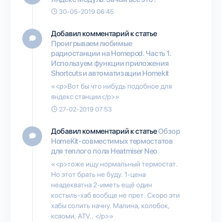
30-05-2019 06:45
Добавил комментарий к статье
Проигрываем любимые
радиостанции на Homepod. Часть 1.
Используем функции приложения
Shortcuts и автоматизации Homekit
«<p>Вот бы что нибудь подобное для
яндекс станции</p>»
27-02-2019 07:53
Добавил комментарий к статье
Обзор
HomeKit-совместимых термостатов
для теплого пола Heatmiser Neo
«<p>тоже ищу нормальный термостат.
Но этот брать не буду. 1-цена
неадекватна 2-иметь ещё один
костыль-хаб вообще не прет. Скоро эти
хабы солить начну. Малина, колобок,
ксяоми, АТV.. </p>»