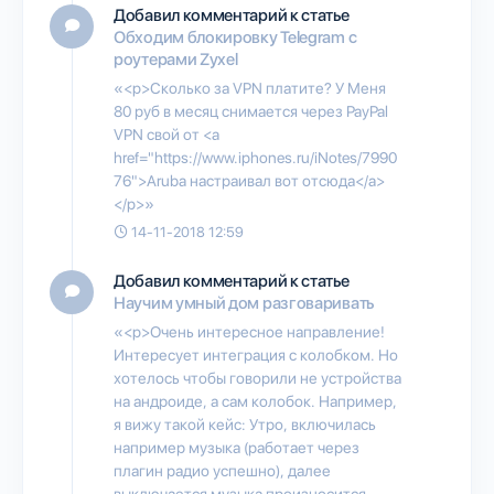
Добавил комментарий к статье
Обходим блокировку Telegram с
роутерами Zyxel
«<p>Сколько за VPN платите? У Меня
80 руб в месяц снимается через PayPal
VPN свой от <a
href="https://www.iphones.ru/iNotes/7990
76">Aruba настраивал вот отсюда</a>
</p>»
14-11-2018 12:59
Добавил комментарий к статье
Научим умный дом разговаривать
«<p>Очень интересное направление!
Интересует интеграция с колобком. Но
хотелось чтобы говорили не устройства
на андроиде, а сам колобок. Например,
я вижу такой кейс: Утро, включилась
например музыка (работает через
плагин радио успешно), далее
выключается музыка произносится