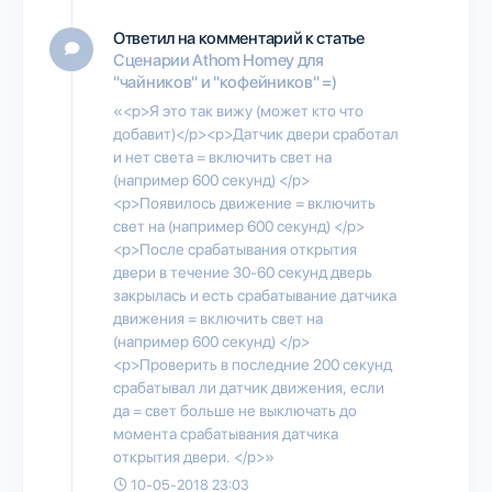
Ответил на комментарий к статье
Сценарии Athom Homey для
"чайников" и "кофейников" =)
«<p>Я это так вижу (может кто что
добавит)</p><p>Датчик двери сработал
и нет света = включить свет на
(например 600 секунд) </p>
<p>Появилось движение = включить
свет на (например 600 секунд) </p>
<p>После срабатывания открытия
двери в течение 30-60 секунд дверь
закрылась и есть срабатывание датчика
движения = включить свет на
(например 600 секунд) </p>
<p>Проверить в последние 200 секунд
срабатывал ли датчик движения, если
да = свет больше не выключать до
момента срабатывания датчика
открытия двери. </p>»
10-05-2018 23:03