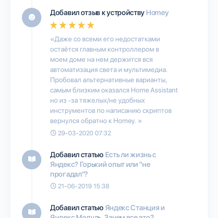
Добавил отзыв к устройству
Homey
«Даже со всеми его недостатками
остаётся главным контроллером в
моем доме на нем держится вся
автоматизация света и мультимедиа.
Пробовал альтернативные варианты,
самым близким оказался Home Assistant
но из -за тяжелых/не удобных
инструментов по написанию скриптов
вернулся обратно к Homey. »
29-03-2020 07:32
Добавил статью
Есть ли жизнь с
Яндекс? Горький опыт или "не
прогадал"?
21-06-2019 15:38
Добавил статью
Яндекс Станция и
Яндекс Модуль. Зачем все это?