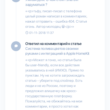
задуматься ?
«<p>тьфу, писал-писал с телефона
целый роман написал в комментариях,
нажал отправить - ошибка 404. Статья
огонь. Автор молодец 😀</p>»
01-11-2018 11:37
Ответил на комментарий к статье
Система полива цветов своими
руками с интеграцией в Apple HomeKit
«<p>Может я гоню, но статья была
бы user-friendly, если все действия
указывались в ней (ИМХО). Прямо по
пунктам. Ну не хотите загромождать
статью - уберите под спойлер. Есть
люди и не из России, поэтому и
предложил алишечку как кросс-
государственную платформу.
Пожалуйста, не обижайтесь на мои
комментарии, я просто хотел как