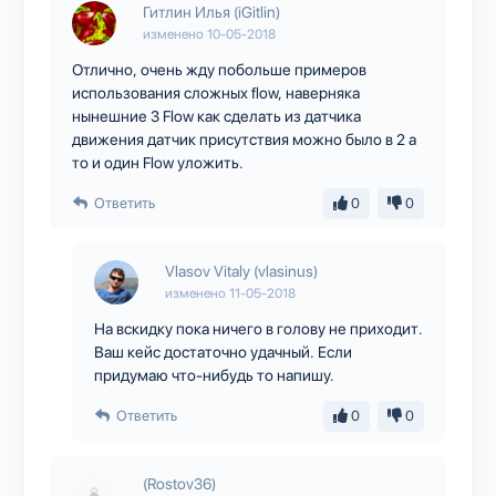
Гитлин Илья (iGitlin)
изменено
10-05-2018
Отлично, очень жду побольше примеров
использования сложных flow, наверняка
нынешние 3 Flow как сделать из датчика
движения датчик присутствия можно было в 2 а
то и один Flow уложить.
Ответить
0
0
Vlasov Vitaly (vlasinus)
изменено
11-05-2018
На вскидку пока ничего в голову не приходит.
Ваш кейс достаточно удачный. Если
придумаю что-нибудь то напишу.
Ответить
0
0
(Rostov36)