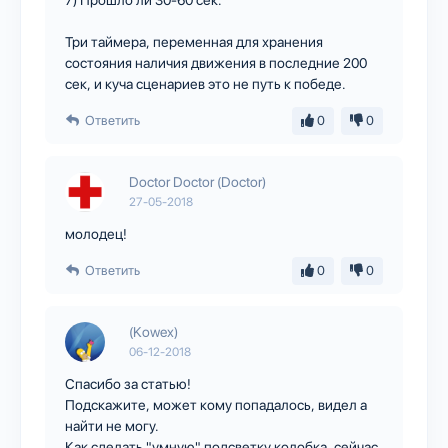
7) Прошло ли 30-60 сек.
Три таймера, переменная для хранения
состояния наличия движения в последние 200
сек, и куча сценариев это не путь к победе.
Ответить
0
0
Doctor Doctor (Doctor)
27-05-2018
молодец!
Ответить
0
0
(Kowex)
06-12-2018
Спасибо за статью!
Подскажите, может кому попадалось, видел а
найти не могу.
Как сделать "умную" подсветку колобка, сейчас