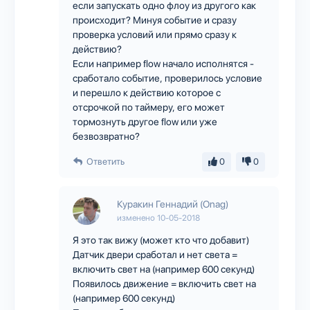
если запускать одно флоу из другого как
происходит? Минуя событие и сразу
проверка условий или прямо сразу к
действию?
Если например flow начало исполнятся -
сработало событие, проверилось условие
и перешло к действию которое с
отсрочкой по таймеру, его может
тормознуть другое flow или уже
безвозвратно?
Ответить
0
0
Куракин Геннадий (Onag)
изменено
10-05-2018
Я это так вижу (может кто что добавит)
Датчик двери сработал и нет света =
включить свет на (например 600 секунд)
Появилось движение = включить свет на
(например 600 секунд)