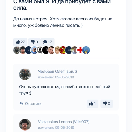
С вами был Я. И да прибудет с вами
сила.
До новых встреч. Хотя скорее всего их будет не
много, уж больно лениво писать. )
27
0
17
Челбаев Олег (sprut)
изменено
09-05-2018
Очень нужная статья, спасибо за этот нелёгкий
труд ;)
Ответить
1
0
Vilciauskas Leonas (Vilis007)
изменено
09-05-2018