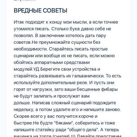
ВРЕДНЫЕ СОВЕТЫ
Итак подходят к концу мои мысли, а если точнее
утомился писать. Столько букв давно себе не
позволял. В заключении хотелось дать пару
советов.Не преумножайте сущности без
необходимости. Старайтесь писать простые
сценарии или вообще их не писать, если можно
обойтись аппаратными средствами
модулей УД.Берегите свои устройства и
старайтесь развязывать их гальванически. То есть
используйте дополнительные реле. И пусть они
горят от нагрузки, зато ваши бесценные фибары
не будут залипать и прослужат вам
дольше. Написав сложный сценарий подождите
недельку, а потом удалите его и напишите заново.
Скорее всего у вас получится короче и
быстрее.Не будте "бяками", соберитесь и тоже
напишите статейку ради "общего дела". А теперь
вишенка на торте (гнилая) ))).Давайте представим