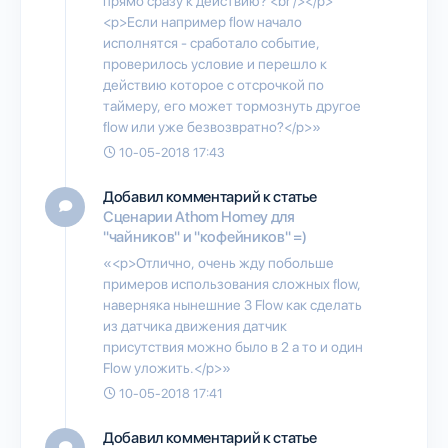
прямо сразу к действию? <br /></p>
<p>Если например flow начало
исполнятся - сработало событие,
проверилось условие и перешло к
действию которое с отсрочкой по
таймеру, его может тормознуть другое
flow или уже безвозвратно?</p>»
10-05-2018 17:43
Добавил комментарий к статье
Сценарии Athom Homey для
"чайников" и "кофейников" =)
«<p>Отлично, очень жду побольше
примеров использования сложных flow,
наверняка нынешние 3 Flow как сделать
из датчика движения датчик
присутствия можно было в 2 а то и один
Flow уложить.</p>»
10-05-2018 17:41
Добавил комментарий к статье