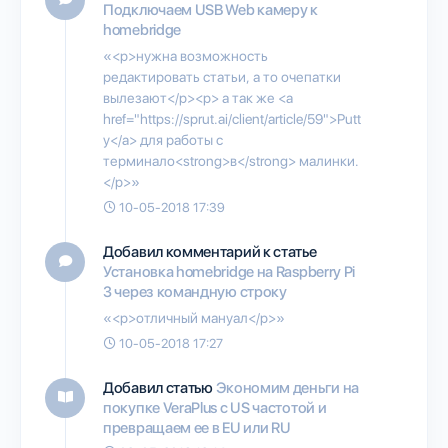
Подключаем USB Web камеру к
homebridge
«<p>нужна возможность
редактировать статьи, а то очепатки
вылезают</p><p> а так же <a
href="https://sprut.ai/client/article/59">Putt
y</a> для работы с
терминало<strong>в</strong> малинки.
</p>»
10-05-2018 17:39
Добавил комментарий к статье
Установка homebridge на Raspberry Pi
3 через командную строку
«<p>отличный мануал</p>»
10-05-2018 17:27
Добавил статью
Экономим деньги на
покупке VeraPlus с US частотой и
превращаем ее в EU или RU