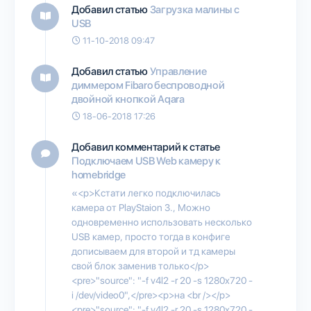
Добавил статью
Загрузка малины с
USB
11-10-2018 09:47
Добавил статью
Управление
диммером Fibaro беспроводной
двойной кнопкой Aqara
18-06-2018 17:26
Добавил комментарий к статье
Подключаем USB Web камеру к
homebridge
«<p>Кстати легко подключилась
камера от PlayStaion 3., Можно
одновременно использовать несколько
USB камер, просто тогда в конфиге
дописываем для второй и тд камеры
свой блок заменив только</p>
<pre>"source": "-f v4l2 -r 20 -s 1280x720 -
i /dev/video0",</pre><p>на <br /></p>
<pre>"source": "-f v4l2 -r 20 -s 1280x720 -