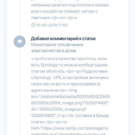
например розетка под столом и скорее
всего кондей не поймает сигнал с
партнера.</p><p></p>»
10-05-2018 17:53
Добавил комментарий к статье
Мониторинг отключения
электричества в доме.
«<p>Кстати в качестве простоты, если
есть Synology то можно вообще одним
плагом обойтись.</p> <p>Подключаем
к Synology UPS, в настройках включаем
галки как на фото и прописываем ip
адрес малины</p> <img
src="/static/media/cache/00/00/40/5/294/5
60/2000x2000x_image.png?1525974400"
alt="2000x2000x_image.png?
1525974400" /><p><br />ставим в бридж
плагин </p> <p><a
href="https://www.npmjs.com/package/ho
mebridge-nut">homebridge-nut</a> и в