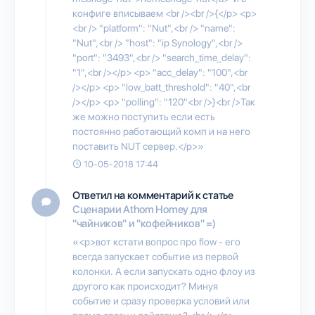
конфиге вписываем <br /><br />{</p> <p>
<br /> "platform": "Nut",<br /> "name":
"Nut",<br /> "host": "ip Synology",<br />
"port": "3493",<br /> "search_time_delay":
"1",<br /></p> <p> "acc_delay": "100",<br
/></p> <p> "low_batt_threshold": "40",<br
/></p> <p> "polling": "120"<br />}<br />Так
же можно поступить если есть
постоянно работающий комп и на него
поставить NUT сервер.</p>»
10-05-2018 17:44
Ответил на комментарий к статье
Сценарии Athom Homey для
"чайников" и "кофейников" =)
«<p>вот кстати вопрос про flow - его
всегда запускает событие из первой
колонки. А если запускать одно флоу из
другого как происходит? Минуя
событие и сразу проверка условий или