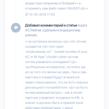
редакторе например в Notepad++ а
открывать сам файл через WinSCP</p>»
10-05-2018 17:59
Добавил комментарий к статье
Aqara
AC Partner, сделаем кондиционер
умным.
«<p>остались вопросы:</p><ol><li>как
создается </li></ol><pre>
<code>preset_no": "preset number of your
AC in Mi App"</code></pre><p>как
потом управлять конедеем?</p>
<p>Решение интересное, но опять же
из за того что вилки не евро, при и сам
партнер и кондей будут втыкаться
через переходники, что не есть хорошо
для мощного потребителя.</p><p>Есть
не маловажный вопрос - как я понял
партнер управляет кондеем по ИК, а
значит и должен быть в прямой зоне
действия передатчика, у меня