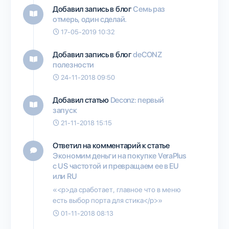
Добавил запись в блог
Семь раз
отмерь, один сделай.
17-05-2019 10:32
Добавил запись в блог
deCONZ
полезности
24-11-2018 09:50
Добавил статью
Deconz: первый
запуск
21-11-2018 15:15
Ответил на комментарий к статье
Экономим деньги на покупке VeraPlus
с US частотой и превращаем ее в EU
или RU
«<p>да сработает, главное что в меню
есть выбор порта для стика</p>»
01-11-2018 08:13