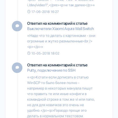
i /dev/video1",</pre><p>и так далее</p>»
17-06-2018 16:27
Ответил на комментарий к статье
Выключатели Xiaomi Aqura Wall Switch
«Надо что то делать с картинками - они
огромные и жутко размыленные<br />
<p></p>»
10-05-2018 18:02
Ответил на комментарий к статье
Putty, подключение по SSH
«<p>Кстати если дописать в статью
WinSCP то было более полно -
например в некоторых мануала пишут
что править те или иные конфиги в
командной строке в том же vi или nano,
но для для новичков это очень не
удобно.</p><p>Гораздо проще это
делать в нормальном текстовом