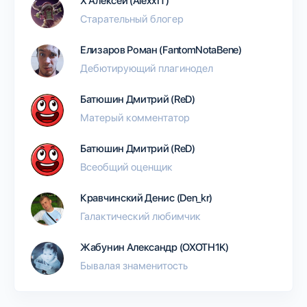
Х Алексей (AlexxIT)
Старательный блогер
Елизаров Роман (FantomNotaBene)
Дебютирующий плагинодел
Батюшин Дмитрий (ReD)
Матерый комментатор
Батюшин Дмитрий (ReD)
Всеобщий оценщик
Кравчинский Денис (Den_kr)
Галактический любимчик
Жабунин Александр (OXOTH1K)
Бывалая знаменитость