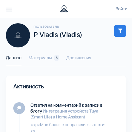
Войти
ПОЛЬЗОВАТЕЛЬ
P Vladis (Vladis)
Данные
Материалы
Достижения
6
Активность
Ответил на комментарий к записи в
блогу
Интеграция устройств Tuya
(Smart Life) в Home Assistant
«<p>Мне больше понравились вот эти:
<a