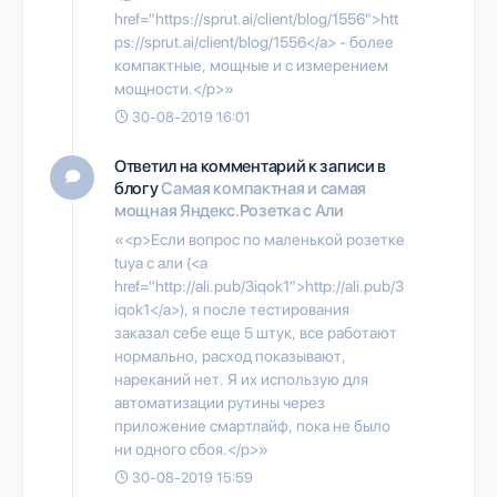
href="https://sprut.ai/client/blog/1556">htt
ps://sprut.ai/client/blog/1556</a> - более
компактные, мощные и с измерением
мощности.</p>»
30-08-2019 16:01
Ответил на комментарий к записи в
блогу
Самая компактная и самая
мощная Яндекс.Розетка с Али
«<p>Если вопрос по маленькой розетке
tuya с али (<a
href="http://ali.pub/3iqok1">http://ali.pub/3
iqok1</a>), я после тестирования
заказал себе еще 5 штук, все работают
нормально, расход показывают,
нареканий нет. Я их использую для
автоматизации рутины через
приложение смартлайф, пока не было
ни одного сбоя.</p>»
30-08-2019 15:59