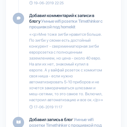
19-06-2019 22:25
Добавил комментарий к записи в
блогу
Умные wifi розетки Timethinker c
прошивкой под homekit
«<p>Мне тоже зигби нравится больше.
По зигби у сяоми есть достойный
конкурент - сверхминиатюрная зигби
евророзетка с полноценным
заземлением, но цена - около 40 евро.
На али их нет, знакомый купил в
европе. А у вайфай розеток с хомкитом
своя ниша - если нужно
автоматизировать 5-10 приборов и не
хочется заморачиваться шлюзами и
меш-сетями, то это самое то. Включил,
настроил автоматизацию и все ок.</p>»
17-06-2019 11:17
Добавил запись в блог
Умные wifi
розетки Timethinker c прошивкой под