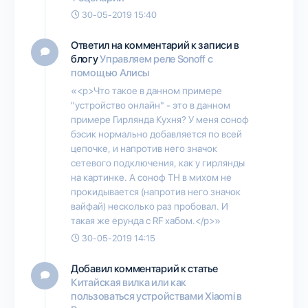
30-05-2019 15:40
Ответил на комментарий к записи в
блогу
Управляем реле Sonoff с
помощью Алисы
«<p>Что такое в данном примере
"устройство онлайн" - это в данном
примере Гирлянда Кухня? У меня соноф
бэсик нормально добавляется по всей
цепочке, и напротив него значок
сетевого подключения, как у гирлянды
на картинке. А соноф TH в михом не
прокидывается (напротив него значок
вайфай) несколько раз пробовал. И
такая же ерунда с RF хабом.</p>»
30-05-2019 14:15
Добавил комментарий к статье
Китайская вилка или как
пользоваться устройствами Xiaomi в