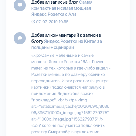
Добавил запись в блог
Самая
компактная и самая мощная
Яндекс.Розетка с Али
07-07-2019 10:55
Добавил комментарий к записи в
блогу
Яндекс.Розетки из Китая за
полцены + сценарии
«<p>Самые маленькие и самые
мощные Яндекс Розетки 16А + Power
meter, из тех которые я где-либо видел -
Розетки меньше по размеру обычных
переходников. И эти розетки (в центре
картинки) подключаются напрямую в
приложение Яндекс без всяких
"прокладок". <br /></p> <img
src="/static/media/cache/00/26/69/5/8036
96/39671/1000x_image.jpg?1562279375"
alt="1000x_image.jpg?1562279375" />
<p>У кого не получается подключить
розетку Смартлайф в приложении