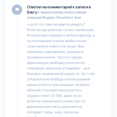
Ответил на комментарий к записи в
блогу
Самая компактная и самая
мощная Яндекс.Розетка с Али
«<p>А что там ожидаете увидеть?
Розетка как розетка, только маленькая.
Я посмотрел обзоры и на блитцвульф, и
на последнюю ссылку якобы клона -
тоже ничего нового не узнал. Все
примерно одинаковое, разница в
основном в реле. Честно говоря,
дальнейшую разборку розетки не
планирую, меня всё устраивает - для
бытовых применений самое то.<br /><br
/>Касательно вообще использования
умных розеток для мощных нагрузок -
обычная стеновая евророзетка с
трудом тянет 12-16А, даже если
розетка нормального качества. Со
временем контакты окисляются,
попадает грязь, жир, пружины