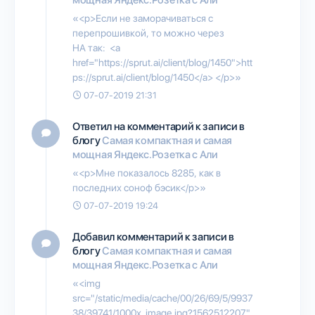
«<p>Если не заморачиваться с
перепрошивкой, то можно через
HA так: <a
href="https://sprut.ai/client/blog/1450">htt
ps://sprut.ai/client/blog/1450</a> </p>»
07-07-2019 21:31
Ответил на комментарий к записи в
блогу
Самая компактная и самая
мощная Яндекс.Розетка с Али
«<p>Мне показалось 8285, как в
последних соноф бэсик</p>»
07-07-2019 19:24
Добавил комментарий к записи в
блогу
Самая компактная и самая
мощная Яндекс.Розетка с Али
«<img
src="/static/media/cache/00/26/69/5/9937
38/39741/1000x_image.jpg?1562512207"