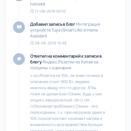
homekit
17-06-2019 00:10
Добавил запись в блог
Интеграция
устройств Tuya (Smart Life) в Home
Assistant
08-06-2019 15:48
Ответил на комментарий к записи в
блогу
Яндекс.Розетки из Китая за
полцены + сценарии
«<p>Розетка на 10А, не знаю почему в
описании стоит 600 Вт, видимо
имелось ввиду что-то другое. Я бы
тоже не думая взял Сяоми, будь у них
опция с евророзеткой.<br /><br
/>Основная проблема с Сяоми - это
переходники, т.к. при нагрузках даже в
10А плохой контакт означает нагрев и
возможность возгорания.Чем больше
соединений - тем хуже надежность