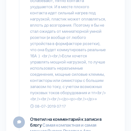
ослабевают, пятно контакта
ухудшается. И в месте плохого
контакта идет сильный нагрев под
нагрузкой, пластик может оплавляться,
вплоть до возгорания. Поэтому я бы не
стал ожидать от миниатюрной умной
розетки (и вообще от любого
устройства в формфакторе розетки),
что она будет коммутировать реальные
16А ) <br /><br />Если хочется
управлять мощной нагрузкой, то лучше
использовать неразъемные
соединения, мощные силовые клеммы,
контакторы или симисторы с большим
запасом по току, с учетом возможных
пусковых токов оборудования и тп<br />
<br /><br /><br /></p><p><br /></p>»
08-07-2019 07:17
Ответил на комментарий к записи в
блогу
Самая компактная и самая
мощная Яндекс.Розетка с Али