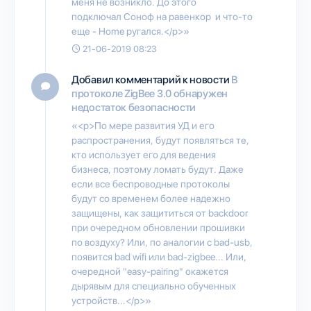
меня не возникло. До этого
подключал Соноф на равенкор и что-то
еще - Home ругался.</p>»
21-06-2019 08:23
Добавил комментарий к новости
В
протоколе ZigBee 3.0 обнаружен
недостаток безопасности
«<p>По мере развития УД и его
распространения, будут появляться те,
кто использует его для ведения
бизнеса, поэтому ломать будут. Даже
если все беспроводные протоколы
будут со временем более надежно
защищены, как защититься от backdoor
при очередном обновлении прошивки
по воздуху? Или, по аналогии с bad-usb,
появится bad wifi или bad-zigbee... Или,
очередной "easy-pairing" окажется
дырявым для специально обученных
устройств...</p>»