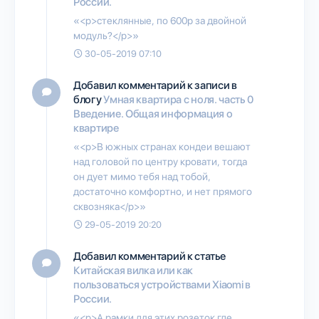
России.
«<p>стеклянные, по 600р за двойной
модуль?</p>»
30-05-2019 07:10
Добавил комментарий к записи в
блогу
Умная квартира с ноля. часть 0
Введение. Общая информация о
квартире
«<p>В южных странах кондеи вешают
над головой по центру кровати, тогда
он дует мимо тебя над тобой,
достаточно комфортно, и нет прямого
сквозняка</p>»
29-05-2019 20:20
Добавил комментарий к статье
Китайская вилка или как
пользоваться устройствами Xiaomi в
России.
«<p>А рамки для этих розеток где