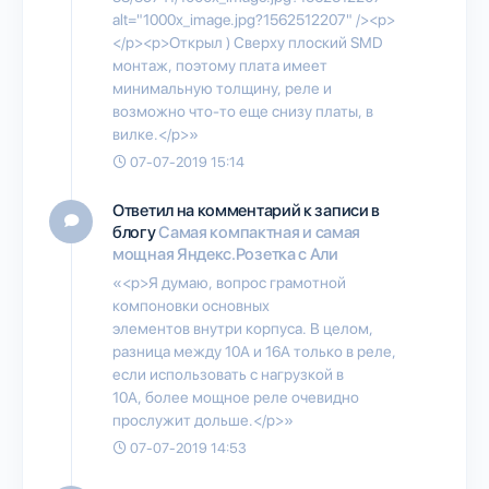
alt="1000x_image.jpg?1562512207" /><p>
</p><p>Открыл ) Сверху плоский SMD
монтаж, поэтому плата имеет
минимальную толщину, реле и
возможно что-то еще снизу платы, в
вилке.</p>»
07-07-2019 15:14
Ответил на комментарий к записи в
блогу
Самая компактная и самая
мощная Яндекс.Розетка с Али
«<p>Я думаю, вопрос грамотной
компоновки основных
элементов внутри корпуса. В целом,
разница между 10А и 16А только в реле,
если использовать с нагрузкой в
10А, более мощное реле очевидно
прослужит дольше.</p>»
07-07-2019 14:53