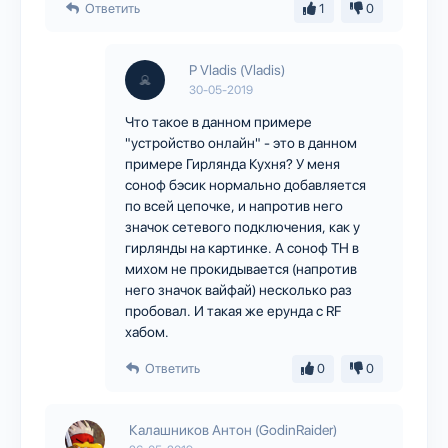
Ответить
1
0
P Vladis (Vladis)
30-05-2019
Что такое в данном примере
"устройство онлайн" - это в данном
примере Гирлянда Кухня? У меня
соноф бэсик нормально добавляется
по всей цепочке, и напротив него
значок сетевого подключения, как у
гирлянды на картинке. А соноф TH в
михом не прокидывается (напротив
него значок вайфай) несколько раз
пробовал. И такая же ерунда с RF
хабом.
Ответить
0
0
Калашников Антон (GodinRaider)