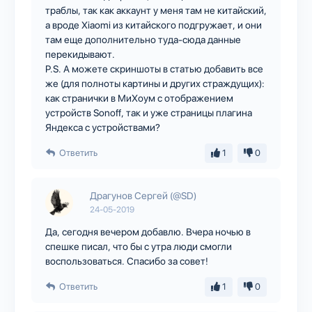
траблы, так как аккаунт у меня там не китайский,
а вроде Xiaomi из китайского подгружает, и они
там еще дополнительно туда-сюда данные
перекидывают.
P.S. А можете скриншоты в статью добавить все
же (для полноты картины и других страждущих):
как странички в МиХоум с отображением
устройств Sonoff, так и уже страницы плагина
Яндекса с устройствами?
Ответить
1
0
Драгунов Сергей (@SD)
24-05-2019
Да, сегодня вечером добавлю. Вчера ночью в
спешке писал, что бы с утра люди смогли
воспользоваться. Спасибо за совет!
Ответить
1
0