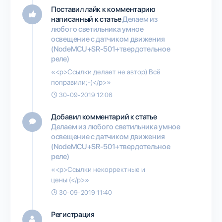
Поставил лайк к комментарию
написанный к статье
Делаем из
любого светильника умное
освещение с датчиком движения
(NodeMCU+SR-501+твердотельное
реле)
«<p>Ссылки делает не автор) Всё
поправили;-)</p>»
30-09-2019 12:06
Добавил комментарий к статье
Делаем из любого светильника умное
освещение с датчиком движения
(NodeMCU+SR-501+твердотельное
реле)
«<p>Ссылки некорректные и
цены (</p>»
30-09-2019 11:40
Регистрация