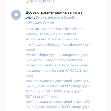
19-11-2019 19:18
Добавил комментарий к записи в
блогу
Управляем реле Sonoff с
помощью Алисы
«<p>Связал sonoff basic без MiHome,
через интеграцию HA с Алисой.
Использовал этот компонент <a
href="https://github.com/peterbuga/HASS-
sonoff-
ewelink">https://github.com/peterbuga/H..
.</a> и прошивку от производителя
(только получил реле, поэтому еще не
прошивал).<br />Версия HA 0.100.2</p>
<img
src="https://sprut.ai/static/media/cache/00/
34/90/5/1681165/45116/1000x_image.jpg?
1571083230" alt="1000x_image.jpg?
1571083230" /><img
src="https://sprut.ai/static/media/cache/00/
34/90/5/1681165/45117/1000x_image.jpg?