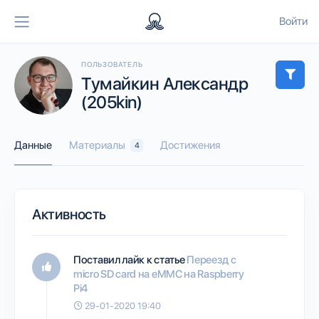
Войти
ПОЛЬЗОВАТЕЛЬ
Тумайкин Александр
(205kin)
Данные
Материалы
Достижения
4
Активность
Поставил лайк к статье
Переезд с
micro SD card на eMMC на Raspberry
Pi4
29-01-2020 19:40