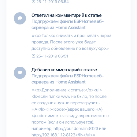
25-11-2019 06:54
Ответил на комментарий к статье
Подгружаем файлы ESPHome веб-
сервера из Home Assistant
«<p>Только снимать и прошивать через
провода. После этого уже будет
доступно обновление по воздуху</p>»
25-11-2019 06:51
Добавил комментарий к статье
Подгружаем файлы ESPHome веб-
сервера из Home Assistant
«<p>Дополнение к статье:</p><ul>
<li>если папки www не было, то после
ее создания нужно перезагрузить
HA</li><li><code>{адрес вашего HA}
</code> имеется в виду адрес вместе с
портом (если он используется),
например, http://your.domain:8123 или
http://192.168.1.12:8123</li></ul>»