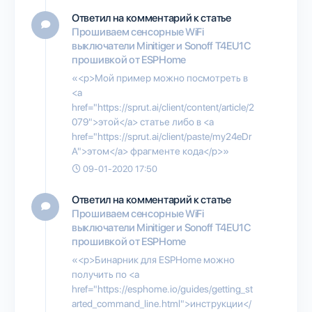
Ответил на комментарий к статье
Прошиваем сенсорные WiFi
выключатели Minitiger и Sonoff T4EU1C
прошивкой от ESPHome
«<p>Мой пример можно посмотреть в
<a
href="https://sprut.ai/client/content/article/2
079">этой</a> статье либо в <a
href="https://sprut.ai/client/paste/my24eDr
A">этом</a> фрагменте кода</p>»
09-01-2020 17:50
Ответил на комментарий к статье
Прошиваем сенсорные WiFi
выключатели Minitiger и Sonoff T4EU1C
прошивкой от ESPHome
«<p>Бинарник для ESPHome можно
получить по <a
href="https://esphome.io/guides/getting_st
arted_command_line.html">инструкции</