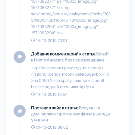
1571083277" alt="1000x_image.jpg?
1571083277" /><img
src="https://sprut.ai/static/media/cache/00/
34/90/5/1681165/45118/1000x_image.jpg?
1571083294" alt="1000x_image.jpg?
1571083294" />»
14-10-2019 20:01
Добавил комментарий к статье
Sonoff
в Home Assistant без перепрошивки
«<p>Установил сразу код из <strong>
</strong>репозитория peterbuga<b>, </b
>на 0.100.2 все сразу завелось (sonoff
basic с родной прошивкой)</p>»
14-10-2019 19:57
Поставил лайк к статье
Безумный
дом: делаем проточные фильтры воды
умными
01-10-2019 08:02