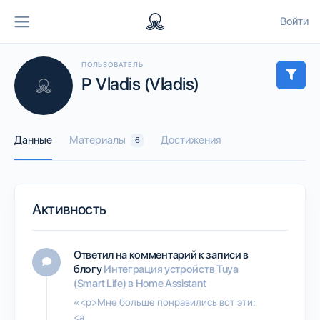
Войти
ПОЛЬЗОВАТЕЛЬ
P Vladis (Vladis)
Данные
Материалы
Достижения
6
Активность
Ответил на комментарий к записи в
блогу
Интеграция устройств Tuya
(Smart Life) в Home Assistant
«<p>Мне больше понравились вот эти:
<a