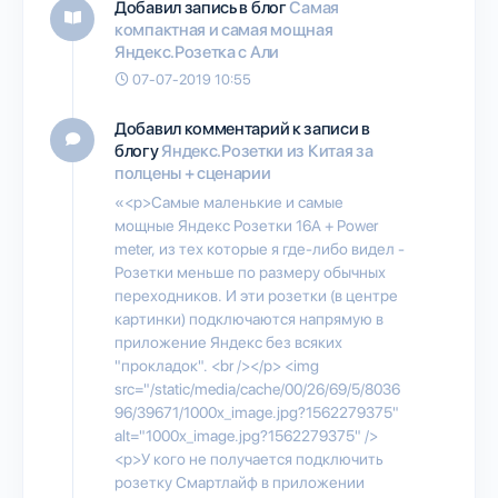
Добавил запись в блог
Самая
компактная и самая мощная
Яндекс.Розетка с Али
07-07-2019 10:55
Добавил комментарий к записи в
блогу
Яндекс.Розетки из Китая за
полцены + сценарии
«<p>Самые маленькие и самые
мощные Яндекс Розетки 16А + Power
meter, из тех которые я где-либо видел -
Розетки меньше по размеру обычных
переходников. И эти розетки (в центре
картинки) подключаются напрямую в
приложение Яндекс без всяких
"прокладок". <br /></p> <img
src="/static/media/cache/00/26/69/5/8036
96/39671/1000x_image.jpg?1562279375"
alt="1000x_image.jpg?1562279375" />
<p>У кого не получается подключить
розетку Смартлайф в приложении