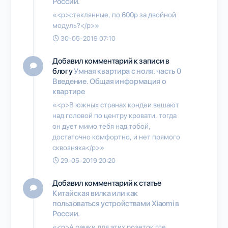
России.
«<p>стеклянные, по 600р за двойной
модуль?</p>»
30-05-2019 07:10
Добавил комментарий к записи в
блогу
Умная квартира с ноля. часть 0
Введение. Общая информация о
квартире
«<p>В южных странах кондеи вешают
над головой по центру кровати, тогда
он дует мимо тебя над тобой,
достаточно комфортно, и нет прямого
сквозняка</p>»
29-05-2019 20:20
Добавил комментарий к статье
Китайская вилка или как
пользоваться устройствами Xiaomi в
России.
«<p>А рамки для этих розеток где