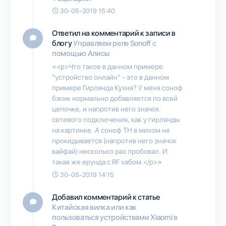
30-05-2019 15:40
Ответил на комментарий к записи в
блогу
Управляем реле Sonoff с
помощью Алисы
«<p>Что такое в данном примере
"устройство онлайн" - это в данном
примере Гирлянда Кухня? У меня соноф
бэсик нормально добавляется по всей
цепочке, и напротив него значок
сетевого подключения, как у гирлянды
на картинке. А соноф TH в михом не
прокидывается (напротив него значок
вайфай) несколько раз пробовал. И
такая же ерунда с RF хабом.</p>»
30-05-2019 14:15
Добавил комментарий к статье
Китайская вилка или как
пользоваться устройствами Xiaomi в