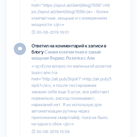
href="https://sprut.ai/client/blog/1556">htt
ps://sprut.ai/client/blog/1556</a> - более
компактные, мощные и с измерением
мощности.</p>»
30-08-2019 16:01
Ответил на комментарий к записи в
блогу
Самая компактная и самая
мощная Яндекс.Розетка с Али
«<p>Если вопрос по маленькой розетке
tuya с али (<a
href="http://ali.pub/3iqok1">http://ali.pub/3
iqok1</a>), я после тестирования
заказал себе еще 5 штук, все работают
нормально, расход показывают,
нареканий нет. Я их использую для
автоматизации рутины через
приложение смартлайф, пока не было
ни одного сбоя.</p>»
30-08-2019 15:59