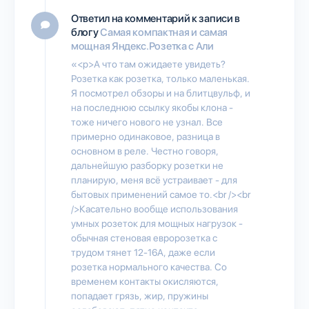
Ответил на комментарий к записи в
блогу
Самая компактная и самая
мощная Яндекс.Розетка с Али
«<p>А что там ожидаете увидеть?
Розетка как розетка, только маленькая.
Я посмотрел обзоры и на блитцвульф, и
на последнюю ссылку якобы клона -
тоже ничего нового не узнал. Все
примерно одинаковое, разница в
основном в реле. Честно говоря,
дальнейшую разборку розетки не
планирую, меня всё устраивает - для
бытовых применений самое то.<br /><br
/>Касательно вообще использования
умных розеток для мощных нагрузок -
обычная стеновая евророзетка с
трудом тянет 12-16А, даже если
розетка нормального качества. Со
временем контакты окисляются,
попадает грязь, жир, пружины