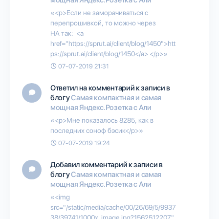
«<p>Если не заморачиваться с
перепрошивкой, то можно через
HA так: <a
href="https://sprut.ai/client/blog/1450">htt
ps://sprut.ai/client/blog/1450</a> </p>»
07-07-2019 21:31
Ответил на комментарий к записи в
блогу
Самая компактная и самая
мощная Яндекс.Розетка с Али
«<p>Мне показалось 8285, как в
последних соноф бэсик</p>»
07-07-2019 19:24
Добавил комментарий к записи в
блогу
Самая компактная и самая
мощная Яндекс.Розетка с Али
«<img
src="/static/media/cache/00/26/69/5/9937
38/39741/1000x_image.jpg?1562512207"