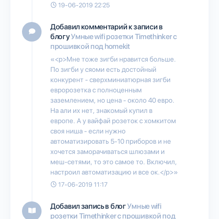
19-06-2019 22:25
Добавил комментарий к записи в
блогу
Умные wifi розетки Timethinker c
прошивкой под homekit
«<p>Мне тоже зигби нравится больше.
По зигби у сяоми есть достойный
конкурент - сверхминиатюрная зигби
евророзетка с полноценным
заземлением, но цена - около 40 евро.
На али их нет, знакомый купил в
европе. А у вайфай розеток с хомкитом
своя ниша - если нужно
автоматизировать 5-10 приборов и не
хочется заморачиваться шлюзами и
меш-сетями, то это самое то. Включил,
настроил автоматизацию и все ок.</p>»
17-06-2019 11:17
Добавил запись в блог
Умные wifi
розетки Timethinker c прошивкой под