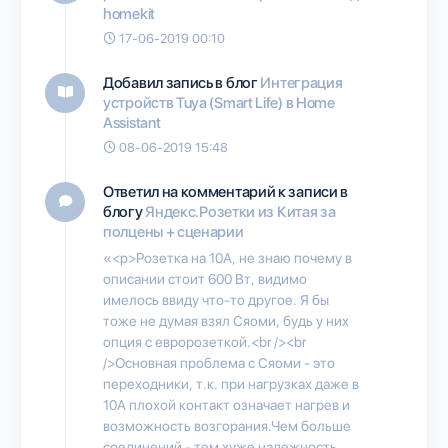
homekit
17-06-2019 00:10
Добавил запись в блог
Интеграция
устройств Tuya (Smart Life) в Home
Assistant
08-06-2019 15:48
Ответил на комментарий к записи в
блогу
Яндекс.Розетки из Китая за
полцены + сценарии
«<p>Розетка на 10А, не знаю почему в
описании стоит 600 Вт, видимо
имелось ввиду что-то другое. Я бы
тоже не думая взял Сяоми, будь у них
опция с евророзеткой.<br /><br
/>Основная проблема с Сяоми - это
переходники, т.к. при нагрузках даже в
10А плохой контакт означает нагрев и
возможность возгорания.Чем больше
соединений - тем хуже надежность