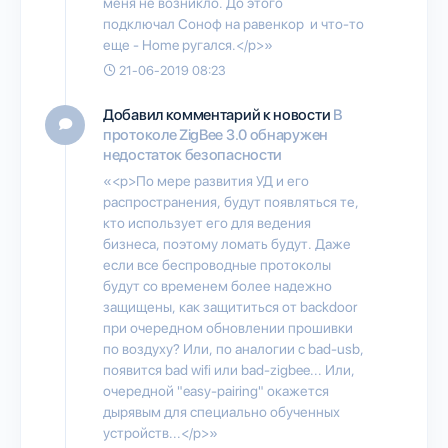
меня не возникло. До этого
подключал Соноф на равенкор и что-то
еще - Home ругался.</p>»
21-06-2019 08:23
Добавил комментарий к новости
В
протоколе ZigBee 3.0 обнаружен
недостаток безопасности
«<p>По мере развития УД и его
распространения, будут появляться те,
кто использует его для ведения
бизнеса, поэтому ломать будут. Даже
если все беспроводные протоколы
будут со временем более надежно
защищены, как защититься от backdoor
при очередном обновлении прошивки
по воздуху? Или, по аналогии с bad-usb,
появится bad wifi или bad-zigbee... Или,
очередной "easy-pairing" окажется
дырявым для специально обученных
устройств...</p>»