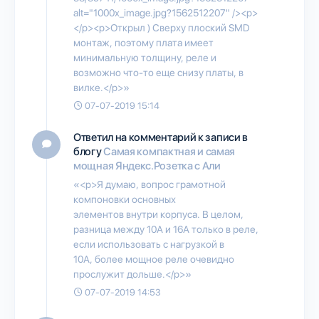
alt="1000x_image.jpg?1562512207" /><p>
</p><p>Открыл ) Сверху плоский SMD
монтаж, поэтому плата имеет
минимальную толщину, реле и
возможно что-то еще снизу платы, в
вилке.</p>»
07-07-2019 15:14
Ответил на комментарий к записи в
блогу
Самая компактная и самая
мощная Яндекс.Розетка с Али
«<p>Я думаю, вопрос грамотной
компоновки основных
элементов внутри корпуса. В целом,
разница между 10А и 16А только в реле,
если использовать с нагрузкой в
10А, более мощное реле очевидно
прослужит дольше.</p>»
07-07-2019 14:53