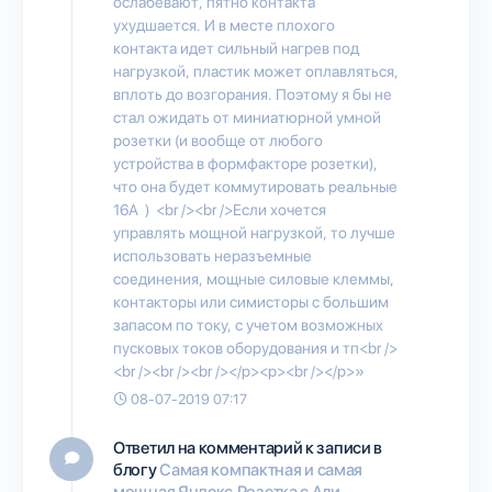
ослабевают, пятно контакта
ухудшается. И в месте плохого
контакта идет сильный нагрев под
нагрузкой, пластик может оплавляться,
вплоть до возгорания. Поэтому я бы не
стал ожидать от миниатюрной умной
розетки (и вообще от любого
устройства в формфакторе розетки),
что она будет коммутировать реальные
16А ) <br /><br />Если хочется
управлять мощной нагрузкой, то лучше
использовать неразъемные
соединения, мощные силовые клеммы,
контакторы или симисторы с большим
запасом по току, с учетом возможных
пусковых токов оборудования и тп<br />
<br /><br /><br /></p><p><br /></p>»
08-07-2019 07:17
Ответил на комментарий к записи в
блогу
Самая компактная и самая
мощная Яндекс.Розетка с Али