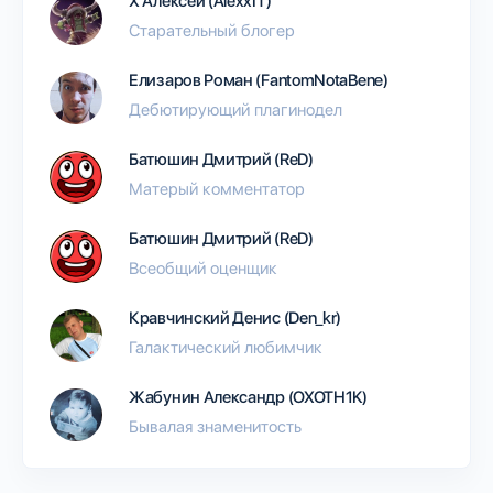
Х Алексей (AlexxIT)
Старательный блогер
Елизаров Роман (FantomNotaBene)
Дебютирующий плагинодел
Батюшин Дмитрий (ReD)
Матерый комментатор
Батюшин Дмитрий (ReD)
Всеобщий оценщик
Кравчинский Денис (Den_kr)
Галактический любимчик
Жабунин Александр (OXOTH1K)
Бывалая знаменитость